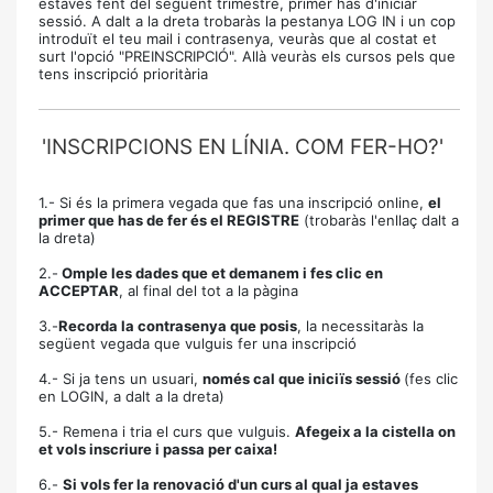
estaves fent del següent trimestre, primer has d'iniciar
sessió. A dalt a la dreta trobaràs la pestanya LOG IN i un cop
introduït el teu mail i contrasenya, veuràs que al costat et
surt l'opció "PREINSCRIPCIÓ". Allà veuràs els cursos pels que
tens inscripció prioritària
'INSCRIPCIONS EN LÍNIA. COM FER-HO?'
1.- Si és la primera vegada que fas una inscripció online,
el
primer que has de fer és el REGISTRE
(trobaràs l'enllaç dalt a
la dreta)
2.-
Omple les dades que et demanem i fes clic en
ACCEPTAR
, al final del tot a la pàgina
3.-
Recorda la contrasenya que posis
, la necessitaràs la
següent vegada que vulguis fer una inscripció
4.- Si ja tens un usuari,
només cal que iniciïs sessió
(fes clic
en LOGIN, a dalt a la dreta)
5.- Remena i tria el curs que vulguis.
Afegeix a la cistella on
et vols inscriure i passa per caixa!
6.-
Si vols fer la renovació d'un curs al qual ja estaves