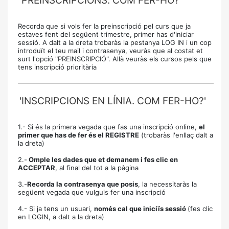
'PREINSCRIPCIONS. COM FER-HO?'
Recorda que si vols fer la preinscripció pel curs que ja
estaves fent del següent trimestre, primer has d'iniciar
sessió. A dalt a la dreta trobaràs la pestanya LOG IN i un cop
introduït el teu mail i contrasenya, veuràs que al costat et
surt l'opció "PREINSCRIPCIÓ". Allà veuràs els cursos pels que
tens inscripció prioritària
'INSCRIPCIONS EN LÍNIA. COM FER-HO?'
1.- Si és la primera vegada que fas una inscripció online,
el
primer que has de fer és el REGISTRE
(trobaràs l'enllaç dalt a
la dreta)
2.-
Omple les dades que et demanem i fes clic en
ACCEPTAR
, al final del tot a la pàgina
3.-
Recorda la contrasenya que posis
, la necessitaràs la
següent vegada que vulguis fer una inscripció
4.- Si ja tens un usuari,
només cal que iniciïs sessió
(fes clic
en LOGIN, a dalt a la dreta)