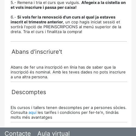
5.- Remena i tria el curs que vulguis.
Afegeix a la cistella on
et vols inscriure i passa per caixa!
6.-
Si vols fer la renovació d'un curs al qual ja estaves
inscrit el trimestre anterior
, un cop hagis iniciat sessió et
sortirà l'opció de PREINSCRIPCIONS al menú superior de la
dreta. Tria el curs i finalitza la compra!
Abans d'inscriure't
Abans de fer una inscripció en línia has de saber que la
inscripció és nominal. Amb les teves dades no pots inscriure
a una altra persona.
Descomptes
Els cursos i tallers tenen descomptes per a persones sòcies.
Consulta
aquí
les tarifes i condicions per fer-te'n, tindràs
molts més avantatges
Contacte
Aula virtual