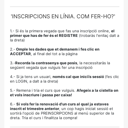
'INSCRIPCIONS EN LÍNIA. COM FER-HO?'
1.- Si és la primera vegada que fas una inscripció online,
el
primer que has de fer és el REGISTRE
(trobaràs l'enllaç dalt a
la dreta)
2.-
Omple les dades que et demanem i fes clic en
ACCEPTAR
, al final del tot a la pàgina
3.-
Recorda la contrasenya que posis
, la necessitaràs la
següent vegada que vulguis fer una inscripció
4.- Si ja tens un usuari,
només cal que iniciïs sessió
(fes clic
en LOGIN, a dalt a la dreta)
5.- Remena i tria el curs que vulguis.
Afegeix a la cistella on
et vols inscriure i passa per caixa!
6.-
Si vols fer la renovació d'un curs al qual ja estaves
inscrit el trimestre anterior
, un cop hagis iniciat sessió et
sortirà l'opció de PREINSCRIPCIONS al menú superior de la
dreta. Tria el curs i finalitza la compra!