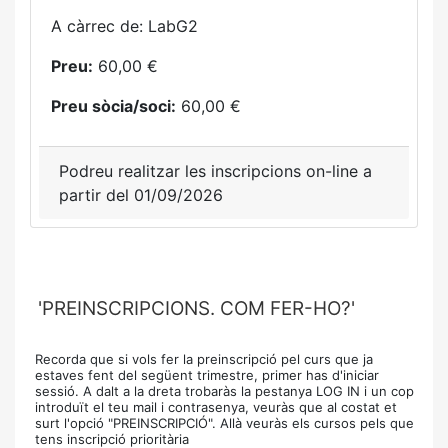
A càrrec de: LabG2
Preu:
60,00 €
Preu sòcia/soci:
60,00 €
Podreu realitzar les inscripcions on-line a
partir del 01/09/2026
'PREINSCRIPCIONS. COM FER-HO?'
Recorda que si vols fer la preinscripció pel curs que ja
estaves fent del següent trimestre, primer has d'iniciar
sessió. A dalt a la dreta trobaràs la pestanya LOG IN i un cop
introduït el teu mail i contrasenya, veuràs que al costat et
surt l'opció "PREINSCRIPCIÓ". Allà veuràs els cursos pels que
tens inscripció prioritària