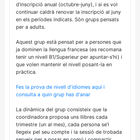
d’inscripció anual (octubre-juny), i si es vol
continuar caldrà renovar la inscripció al juny
en els períodes indicats. Són grups pensats
per a adults.
Aquest grup està pensat per a persones que
ja dominen la llengua francesa (es recomana
tenir un nivell B1/Superieur per apuntar-s’hi) i
que volen mantenir el nivell posant-la en
pràctica.
Fes la prova de nivell d'idiomes aquí i
consulta a quin grup has d'anar
La dinàmica del grup consisteix que la
coordinadora proposa uns llibres cada
trimestre (un al mes), cada persona se’l
llegeix pel seu compte i la sessió de trobada
serveix per a posar en comú i compartir