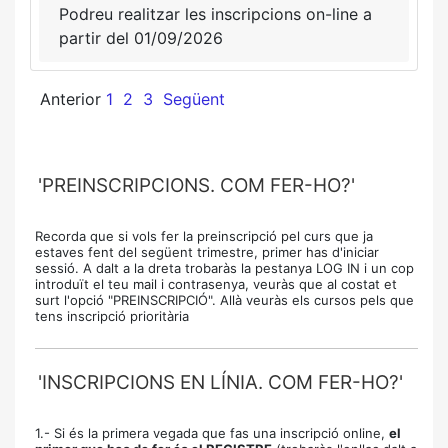
Podreu realitzar les inscripcions on-line a
partir del 01/09/2026
Anterior
1
2
3
Següent
'PREINSCRIPCIONS. COM FER-HO?'
Recorda que si vols fer la preinscripció pel curs que ja
estaves fent del següent trimestre, primer has d'iniciar
sessió. A dalt a la dreta trobaràs la pestanya LOG IN i un cop
introduït el teu mail i contrasenya, veuràs que al costat et
surt l'opció "PREINSCRIPCIÓ". Allà veuràs els cursos pels que
tens inscripció prioritària
'INSCRIPCIONS EN LÍNIA. COM FER-HO?'
1.- Si és la primera vegada que fas una inscripció online,
el