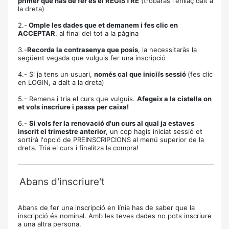
primer que has de fer és el REGISTRE
(trobaràs l'enllaç dalt a
la dreta)
2.-
Omple les dades que et demanem i fes clic en
ACCEPTAR
, al final del tot a la pàgina
3.-
Recorda la contrasenya que posis
, la necessitaràs la
següent vegada que vulguis fer una inscripció
4.- Si ja tens un usuari,
només cal que iniciïs sessió
(fes clic
en LOGIN, a dalt a la dreta)
5.- Remena i tria el curs que vulguis.
Afegeix a la cistella on
et vols inscriure i passa per caixa!
6.-
Si vols fer la renovació d'un curs al qual ja estaves
inscrit el trimestre anterior
, un cop hagis iniciat sessió et
sortirà l'opció de PREINSCRIPCIONS al menú superior de la
dreta. Tria el curs i finalitza la compra!
Abans d'inscriure't
Abans de fer una inscripció en línia has de saber que la
inscripció és nominal. Amb les teves dades no pots inscriure
a una altra persona.