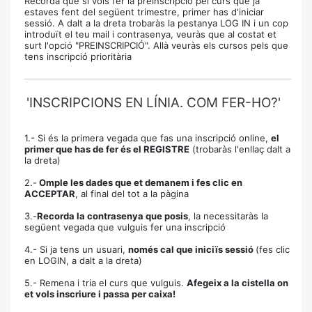
Recorda que si vols fer la preinscripció pel curs que ja
estaves fent del següent trimestre, primer has d'iniciar
sessió. A dalt a la dreta trobaràs la pestanya LOG IN i un cop
introduït el teu mail i contrasenya, veuràs que al costat et
surt l'opció "PREINSCRIPCIÓ". Allà veuràs els cursos pels que
tens inscripció prioritària
'INSCRIPCIONS EN LÍNIA. COM FER-HO?'
1.- Si és la primera vegada que fas una inscripció online,
el
primer que has de fer és el REGISTRE
(trobaràs l'enllaç dalt a
la dreta)
2.-
Omple les dades que et demanem i fes clic en
ACCEPTAR
, al final del tot a la pàgina
3.-
Recorda la contrasenya que posis
, la necessitaràs la
següent vegada que vulguis fer una inscripció
4.- Si ja tens un usuari,
només cal que iniciïs sessió
(fes clic
en LOGIN, a dalt a la dreta)
5.- Remena i tria el curs que vulguis.
Afegeix a la cistella on
et vols inscriure i passa per caixa!