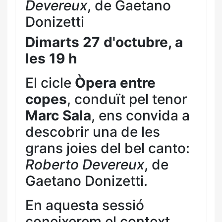
Devereux
, de Gaetano
Donizetti
Dimarts 27 d'octubre, a
les 19 h
El cicle
Òpera entre
copes
, conduït pel tenor
Marc Sala
, ens convida a
descobrir una de les
grans joies del bel canto:
Roberto Devereux
, de
Gaetano Donizetti.
En aquesta sessió
coneixerem el context