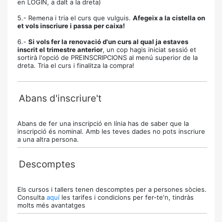
en LOGIN, a dalt a la dreta)
5.- Remena i tria el curs que vulguis.
Afegeix a la cistella on
et vols inscriure i passa per caixa!
6.-
Si vols fer la renovació d'un curs al qual ja estaves
inscrit el trimestre anterior
, un cop hagis iniciat sessió et
sortirà l'opció de PREINSCRIPCIONS al menú superior de la
dreta. Tria el curs i finalitza la compra!
Abans d'inscriure't
Abans de fer una inscripció en línia has de saber que la
inscripció és nominal. Amb les teves dades no pots inscriure
a una altra persona.
Descomptes
Els cursos i tallers tenen descomptes per a persones sòcies.
Consulta
aquí
les tarifes i condicions per fer-te'n, tindràs
molts més avantatges