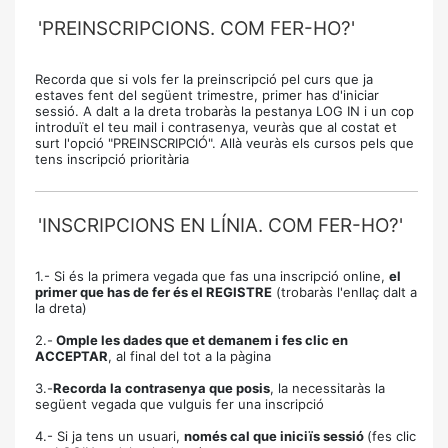
'PREINSCRIPCIONS. COM FER-HO?'
Recorda que si vols fer la preinscripció pel curs que ja
estaves fent del següent trimestre, primer has d'iniciar
sessió. A dalt a la dreta trobaràs la pestanya LOG IN i un cop
introduït el teu mail i contrasenya, veuràs que al costat et
surt l'opció "PREINSCRIPCIÓ". Allà veuràs els cursos pels que
tens inscripció prioritària
'INSCRIPCIONS EN LÍNIA. COM FER-HO?'
1.- Si és la primera vegada que fas una inscripció online,
el
primer que has de fer és el REGISTRE
(trobaràs l'enllaç dalt a
la dreta)
2.-
Omple les dades que et demanem i fes clic en
ACCEPTAR
, al final del tot a la pàgina
3.-
Recorda la contrasenya que posis
, la necessitaràs la
següent vegada que vulguis fer una inscripció
4.- Si ja tens un usuari,
només cal que iniciïs sessió
(fes clic