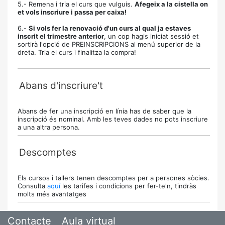
5.- Remena i tria el curs que vulguis.
Afegeix a la cistella on
et vols inscriure i passa per caixa!
6.-
Si vols fer la renovació d'un curs al qual ja estaves
inscrit el trimestre anterior
, un cop hagis iniciat sessió et
sortirà l'opció de PREINSCRIPCIONS al menú superior de la
dreta. Tria el curs i finalitza la compra!
Abans d'inscriure't
Abans de fer una inscripció en línia has de saber que la
inscripció és nominal. Amb les teves dades no pots inscriure
a una altra persona.
Descomptes
Els cursos i tallers tenen descomptes per a persones sòcies.
Consulta
aquí
les tarifes i condicions per fer-te'n, tindràs
molts més avantatges
Contacte
Aula virtual