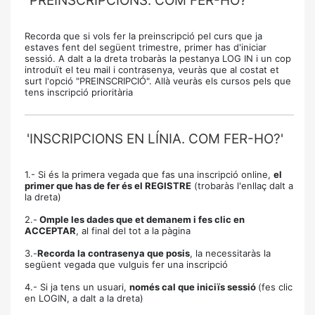
'PREINSCRIPCIONS. COM FER-HO?'
Recorda que si vols fer la preinscripció pel curs que ja
estaves fent del següent trimestre, primer has d'iniciar
sessió. A dalt a la dreta trobaràs la pestanya LOG IN i un cop
introduït el teu mail i contrasenya, veuràs que al costat et
surt l'opció "PREINSCRIPCIÓ". Allà veuràs els cursos pels que
tens inscripció prioritària
'INSCRIPCIONS EN LÍNIA. COM FER-HO?'
1.- Si és la primera vegada que fas una inscripció online,
el
primer que has de fer és el REGISTRE
(trobaràs l'enllaç dalt a
la dreta)
2.-
Omple les dades que et demanem i fes clic en
ACCEPTAR
, al final del tot a la pàgina
3.-
Recorda la contrasenya que posis
, la necessitaràs la
següent vegada que vulguis fer una inscripció
4.- Si ja tens un usuari,
només cal que iniciïs sessió
(fes clic
en LOGIN, a dalt a la dreta)