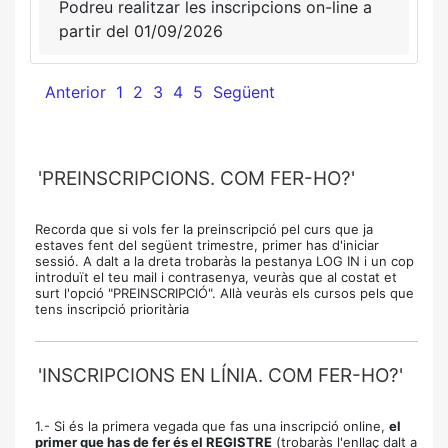
Podreu realitzar les inscripcions on-line a
partir del 01/09/2026
Anterior
1
2
3
4
5
Següent
'PREINSCRIPCIONS. COM FER-HO?'
Recorda que si vols fer la preinscripció pel curs que ja
estaves fent del següent trimestre, primer has d'iniciar
sessió. A dalt a la dreta trobaràs la pestanya LOG IN i un cop
introduït el teu mail i contrasenya, veuràs que al costat et
surt l'opció "PREINSCRIPCIÓ". Allà veuràs els cursos pels que
tens inscripció prioritària
'INSCRIPCIONS EN LÍNIA. COM FER-HO?'
1.- Si és la primera vegada que fas una inscripció online,
el
primer que has de fer és el REGISTRE
(trobaràs l'enllaç dalt a