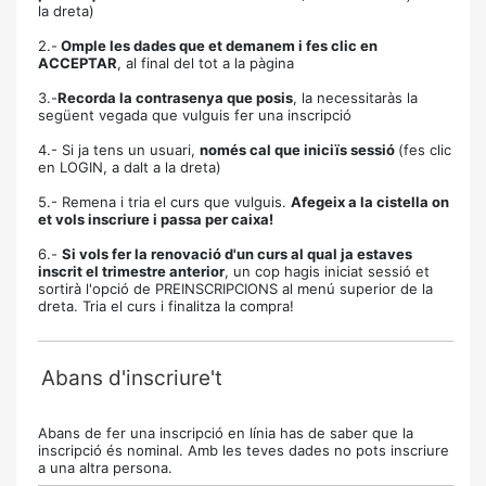
la dreta)
2.-
Omple les dades que et demanem i fes clic en
ACCEPTAR
, al final del tot a la pàgina
3.-
Recorda la contrasenya que posis
, la necessitaràs la
següent vegada que vulguis fer una inscripció
4.- Si ja tens un usuari,
només cal que iniciïs sessió
(fes clic
en LOGIN, a dalt a la dreta)
5.- Remena i tria el curs que vulguis.
Afegeix a la cistella on
et vols inscriure i passa per caixa!
6.-
Si vols fer la renovació d'un curs al qual ja estaves
inscrit el trimestre anterior
, un cop hagis iniciat sessió et
sortirà l'opció de PREINSCRIPCIONS al menú superior de la
dreta. Tria el curs i finalitza la compra!
Abans d'inscriure't
Abans de fer una inscripció en línia has de saber que la
inscripció és nominal. Amb les teves dades no pots inscriure
a una altra persona.