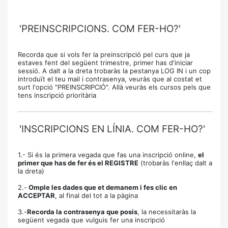
'PREINSCRIPCIONS. COM FER-HO?'
Recorda que si vols fer la preinscripció pel curs que ja
estaves fent del següent trimestre, primer has d'iniciar
sessió. A dalt a la dreta trobaràs la pestanya LOG IN i un cop
introduït el teu mail i contrasenya, veuràs que al costat et
surt l'opció "PREINSCRIPCIÓ". Allà veuràs els cursos pels que
tens inscripció prioritària
'INSCRIPCIONS EN LÍNIA. COM FER-HO?'
1.- Si és la primera vegada que fas una inscripció online,
el
primer que has de fer és el REGISTRE
(trobaràs l'enllaç dalt a
la dreta)
2.-
Omple les dades que et demanem i fes clic en
ACCEPTAR
, al final del tot a la pàgina
3.-
Recorda la contrasenya que posis
, la necessitaràs la
següent vegada que vulguis fer una inscripció