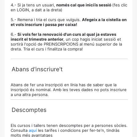
4.- Si ja tens un usuari,
només cal que iniciïs sessió
(fes clic
en LOGIN, a dalt a la dreta)
5.- Remena i tria el curs que vulguis.
Afegeix a la cistella on
et vols inscriure i passa per caixa!
6.-
Si vols fer la renovació d'un curs al qual ja estaves
inscrit el trimestre anterior
, un cop hagis iniciat sessió et
sortirà l'opció de PREINSCRIPCIONS al menú superior de la
dreta. Tria el curs i finalitza la compra!
Abans d'inscriure't
Abans de fer una inscripció en línia has de saber que la
inscripció és nominal. Amb les teves dades no pots inscriure
a una altra persona.
Descomptes
Els cursos i tallers tenen descomptes per a persones sòcies.
Consulta
aquí
les tarifes i condicions per fer-te'n, tindràs
molts més avantatges