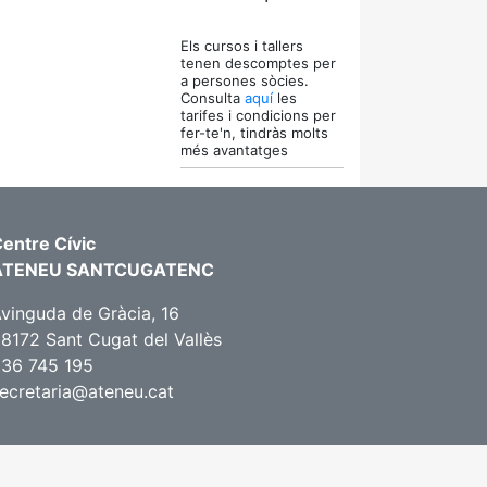
Els cursos i tallers
tenen descomptes per
a persones sòcies.
Consulta
aquí
les
tarifes i condicions per
fer-te'n, tindràs molts
més avantatges
entre Cívic
ATENEU SANTCUGATENC
vinguda de Gràcia, 16
8172 Sant Cugat del Vallès
36 745 195
ecretaria@ateneu.cat