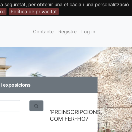
seguretat, per obtenir una eficàcia i una personalització
rd
Política de privacitat
Contacte
Registre
Log in
i exposicions
'PREINSCRIPCIONS.
COM FER-HO?'