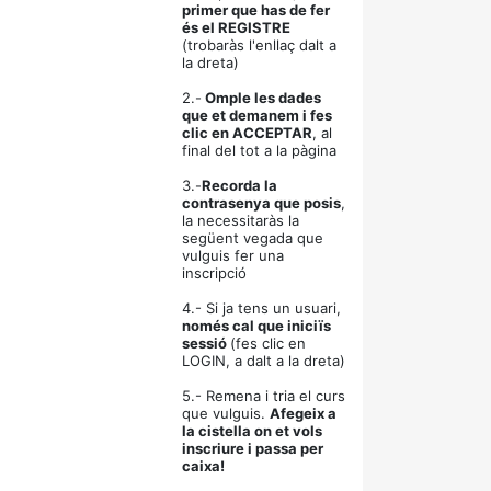
primer que has de fer
és el REGISTRE
(trobaràs l'enllaç dalt a
la dreta)
2.-
Omple les dades
que et demanem i fes
clic en ACCEPTAR
, al
final del tot a la pàgina
3.-
Recorda la
contrasenya que posis
,
la necessitaràs la
següent vegada que
vulguis fer una
inscripció
4.- Si ja tens un usuari,
només cal que iniciïs
sessió
(fes clic en
LOGIN, a dalt a la dreta)
5.- Remena i tria el curs
que vulguis.
Afegeix a
la cistella on et vols
inscriure i passa per
caixa!