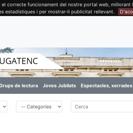
orrecte funcionament del nostre portal web, millorant la 
es estadístiques i per mostrar-li publicitat rellevant.
D'aco
Grups de lectura
Joves Jubilats
Espectacles, xerrades 
Família
Cerca