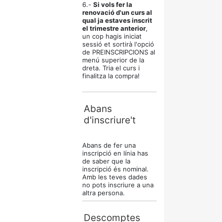
6.-
Si vols fer la
renovació d'un curs al
qual ja estaves inscrit
el trimestre anterior
,
un cop hagis iniciat
sessió et sortirà l'opció
de PREINSCRIPCIONS al
menú superior de la
dreta. Tria el curs i
finalitza la compra!
Abans
d'inscriure't
Abans de fer una
inscripció en línia has
de saber que la
inscripció és nominal.
Amb les teves dades
no pots inscriure a una
altra persona.
Descomptes