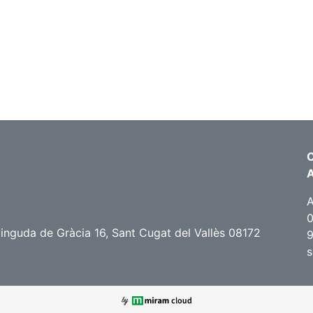
C
A
0
nguda de Gràcia 16, Sant Cugat del Vallès 08172
9
s