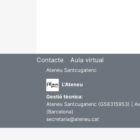
Contacte
Aula virtual
Ateneu Santcugatenc
L'Ateneu
Gestió tècnica:
Ateneu Santcugatenc (G58315953) | Avi
(Barcelona)
secretaria@ateneu.cat