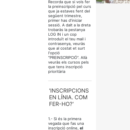
Recorda que si vols fer
la preinscripció pel curs
que ja estaves fent del
següent trimestre,
primer has d'iniciar
sessió. A dalt a la dreta
trobaràs la pestanya
LOG IN i un cop
introduït el teu mail i
contrasenya, veuràs
que al costat et surt
l'opció
"PREINSCRIPCIÓ". Allà
veuràs els cursos pels
que tens inscripció
prioritària
'INSCRIPCIONS
EN LÍNIA. COM
FER-HO?'
1.- Si és la primera
vegada que fas una
inscripció online,
el