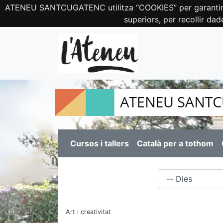
ATENEU SANTCUGATENC utilitza “COOKIES” per garantir el c
superiors, per recollir dad
Cursos i tallers
Català per a tothom
Dies
Art i creativitat