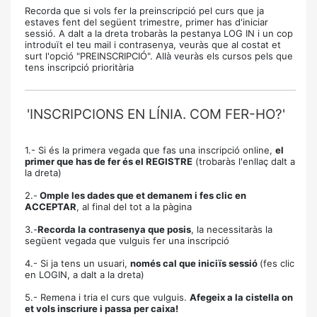
Recorda que si vols fer la preinscripció pel curs que ja
estaves fent del següent trimestre, primer has d'iniciar
sessió. A dalt a la dreta trobaràs la pestanya LOG IN i un cop
introduït el teu mail i contrasenya, veuràs que al costat et
surt l'opció "PREINSCRIPCIÓ". Allà veuràs els cursos pels que
tens inscripció prioritària
'INSCRIPCIONS EN LÍNIA. COM FER-HO?'
1.- Si és la primera vegada que fas una inscripció online,
el
primer que has de fer és el REGISTRE
(trobaràs l'enllaç dalt a
la dreta)
2.-
Omple les dades que et demanem i fes clic en
ACCEPTAR
, al final del tot a la pàgina
3.-
Recorda la contrasenya que posis
, la necessitaràs la
següent vegada que vulguis fer una inscripció
4.- Si ja tens un usuari,
només cal que iniciïs sessió
(fes clic
en LOGIN, a dalt a la dreta)
5.- Remena i tria el curs que vulguis.
Afegeix a la cistella on
et vols inscriure i passa per caixa!