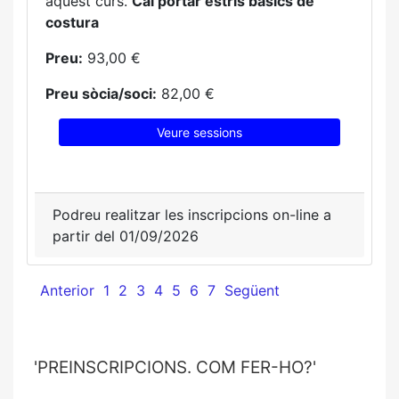
aquest curs.
Cal portar estris bàsics de
costura
Preu:
93,00 €
Preu sòcia/soci:
82,00 €
Veure sessions
Podreu realitzar les inscripcions on-line a
partir del 01/09/2026
Anterior
1
2
3
4
5
6
7
Següent
'PREINSCRIPCIONS. COM FER-HO?'