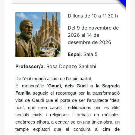
Dilluns de 10 a 11.30 h
Del 9 de novembre de
2026 al 14 de
desembre de 2026
Espai:
Sala 5
Professor/a:
Rosa Dopazo Sanllehí
De l'èxit mundà al cim de l'espiritualitat
El monogràfic
‘Gaudí, dels Güell a la Sagrada
Família
segueix el recorregut per la transformació
vital de Gaudí que el porta de ser l’arquitecte “dels
rics”, que crea cases i edificacions per les elits
socials civils i religioses i treballa en múltiples
encàrrecs alhora, a centrar-se en una única obra, un
temple expiatori que el conduirà al
cim de