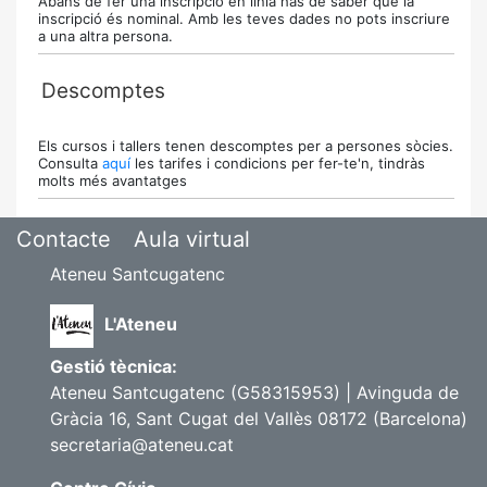
Abans de fer una inscripció en línia has de saber que la
inscripció és nominal. Amb les teves dades no pots inscriure
a una altra persona.
Descomptes
Els cursos i tallers tenen descomptes per a persones sòcies.
Consulta
aquí
les tarifes i condicions per fer-te'n, tindràs
molts més avantatges
Contacte
Aula virtual
Ateneu Santcugatenc
L'Ateneu
Gestió tècnica:
Ateneu Santcugatenc (G58315953) | Avinguda de
Gràcia 16, Sant Cugat del Vallès 08172 (Barcelona)
secretaria@ateneu.cat