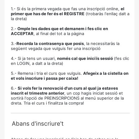
1.- Si és la primera vegada que fas una inscripció online,
el
primer que has de fer és el REGISTRE
(trobaràs l'enllaç dalt a
la dreta)
2.-
Omple les dades que et demanem i fes clic en
ACCEPTAR
, al final del tot a la pàgina
3.-
Recorda la contrasenya que posis
, la necessitaràs la
següent vegada que vulguis fer una inscripció
4.- Si ja tens un usuari,
només cal que iniciïs sessió
(fes clic
en LOGIN, a dalt a la dreta)
5.- Remena i tria el curs que vulguis.
Afegeix a la cistella on
et vols inscriure i passa per caixa!
6.-
Si vols fer la renovació d'un curs al qual ja estaves
inscrit el trimestre anterior
, un cop hagis iniciat sessió et
sortirà l'opció de PREINSCRIPCIONS al menú superior de la
dreta. Tria el curs i finalitza la compra!
Abans d'inscriure't