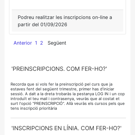
Podreu realitzar les inscripcions on-line a
partir del 01/09/2026
Anterior
1
2
Següent
'PREINSCRIPCIONS. COM FER-HO?'
Recorda que si vols fer la preinscripció pel curs que ja
estaves fent del següent trimestre, primer has d'iniciar
sessió. A dalt a la dreta trobaràs la pestanya LOG IN i un cop
introduït el teu mail i contrasenya, veuràs que al costat et
surt l'opció "PREINSCRIPCIÓ". Allà veuràs els cursos pels que
tens inscripció prioritària
'INSCRIPCIONS EN LÍNIA. COM FER-HO?'