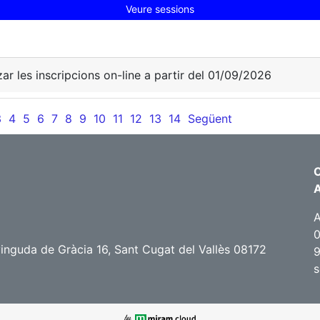
Veure sessions
zar les inscripcions on-line a partir del 01/09/2026
3
4
5
6
7
8
9
10
11
12
13
14
Següent
C
A
0
nguda de Gràcia 16, Sant Cugat del Vallès 08172
9
s