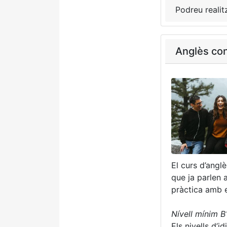
Podreu realit
Anglès con
El curs d’angl
que ja parlen 
pràctica amb e
Nívell mínim 
Els nivells d’i