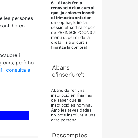
6.-
Si vols fer la
renovació d'un curs al
qual ja estaves inscrit
uelles persones
el trimestre anterior
,
un cop hagis iniciat
osant-ho en
sessió et sortirà l'opció
de PREINSCRIPCIONS al
menú superior de la
dreta. Tria el curs i
finalitza la compra!
octubre i
g curs, però ho
Abans
í i consulta a
d'inscriure't
Abans de fer una
inscripció en línia has
de saber que la
inscripció és nominal.
Amb les teves dades
no pots inscriure a una
altra persona.
Descomptes