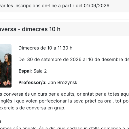
zar les inscripcions on-line a partir del 01/09/2026
versa - dimecres 10 h
Dimecres de 10 a 11.30 h
Del 30 de setembre de 2026 al 16 de desembre d
Espai:
Sala 2
Professor/a:
Jan Brozynski
ès conversa és un curs per a adults, orientat per a totes aq
anglès i que volen perfeccionar la seva pràctica oral, tot p
xercicis de conversa en grup.
B1
diomes són anuals, és a dir, que cadascun d’ells comença a l’