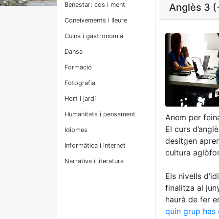
Benestar: cos i ment
Anglès 3 (+
Coneixements i lleure
Cuina i gastronomia
Dansa
Formació
Fotografia
Hort i jardí
Humanitats i pensament
Anem per fein
El curs d’angl
Idiomes
desitgen apren
Informàtica i internet
cultura aglòfo
Narrativa i literatura
Els nivells d’i
finalitza al j
haurà de fer e
quin grup has 