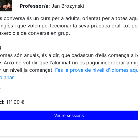
Professor/a:
Jan Brozynski
ès conversa és un curs per a adults, orientat per a totes aq
anglès i que volen perfeccionar la seva pràctica oral, tot p
xercicis de conversa en grup.
B1
diomes són anuals, és a dir, que cadascun d’ells comença a l’
uny. Això no vol dir que l'alumnat no es pugui incorporar a mi
n un nivell ja començat.
Fes la prova de nivell d'idiomes aqu
d'anar
€
i:
111,00 €
Veure sessions