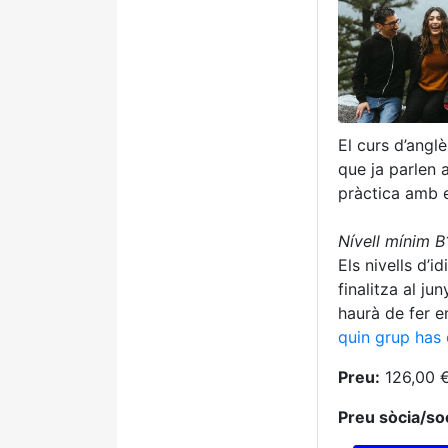
El curs d’angl
que ja parlen 
pràctica amb e
Nívell mínim 
Els nivells d’i
finalitza al j
haurà de fer e
quin grup has 
Preu:
126,00 
Preu sòcia/soc