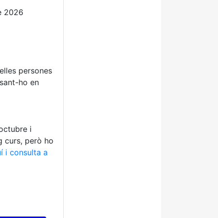
e 2026
uelles persones
osant-ho en
octubre i
g curs, però ho
í i consulta a