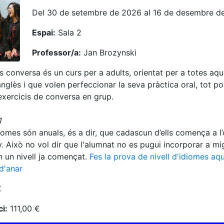
Del 30 de setembre de 2026 al 16 de desembre d
Espai:
Sala 2
Professor/a:
Jan Brozynski
ès conversa és un curs per a adults, orientat per a totes aq
anglès i que volen perfeccionar la seva pràctica oral, tot p
xercicis de conversa en grup.
B1
diomes són anuals, és a dir, que cadascun d’ells comença a l’
uny. Això no vol dir que l'alumnat no es pugui incorporar a mi
n un nivell ja començat.
Fes la prova de nivell d'idiomes aqu
d'anar
€
i:
111,00 €