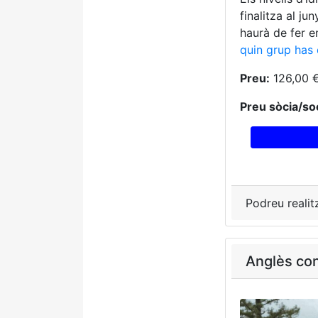
finalitza al j
haurà de fer e
quin grup has 
Preu:
126,00 
Preu sòcia/soc
Podreu realit
Anglès con