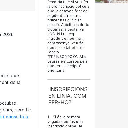
Recorda que si vols fer
la preinscripció pel curs
que ja estaves fent del
següent trimestre,
primer has d'iniciar
sessió. A dalt a la dreta
trobaràs la pestanya
e 2026
LOG IN i un cop
introduït el teu mail i
contrasenya, veuràs
que al costat et surt
l'opció
"PREINSCRIPCIÓ". Allà
veuràs els cursos pels
que tens inscripció
prioritària
sones que
ment de la
'INSCRIPCIONS
EN LÍNIA. COM
FER-HO?'
octubre i
g curs, però ho
í i consulta a
1.- Si és la primera
vegada que fas una
inscripció online,
el