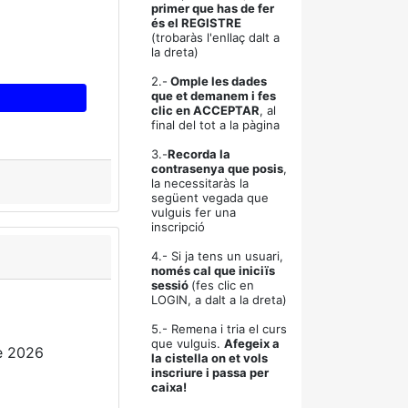
primer que has de fer
és el REGISTRE
(trobaràs l'enllaç dalt a
la dreta)
2.-
Omple les dades
que et demanem i fes
clic en ACCEPTAR
, al
final del tot a la pàgina
3.-
Recorda la
contrasenya que posis
,
la necessitaràs la
següent vegada que
vulguis fer una
inscripció
4.- Si ja tens un usuari,
només cal que iniciïs
sessió
(fes clic en
LOGIN, a dalt a la dreta)
5.- Remena i tria el curs
que vulguis.
Afegeix a
e 2026
la cistella on et vols
inscriure i passa per
caixa!