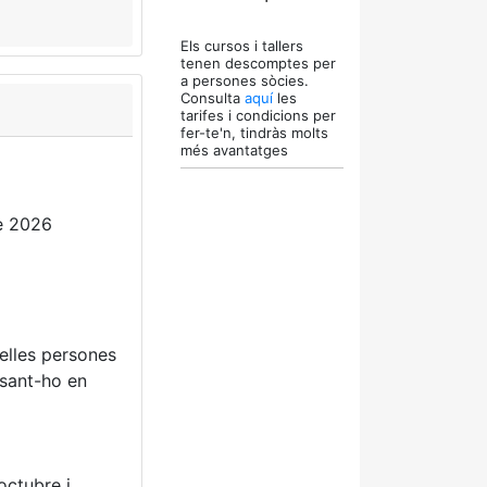
Els cursos i tallers
tenen descomptes per
a persones sòcies.
Consulta
aquí
les
tarifes i condicions per
fer-te'n, tindràs molts
més avantatges
e 2026
uelles persones
osant-ho en
octubre i