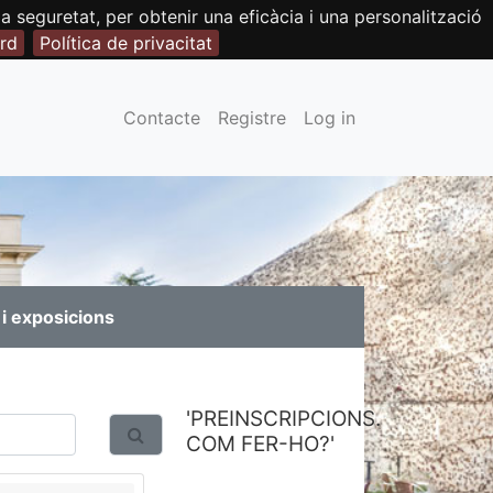
seguretat, per obtenir una eficàcia i una personalització
rd
Política de privacitat
Contacte
Registre
Log in
i exposicions
'PREINSCRIPCIONS.
COM FER-HO?'