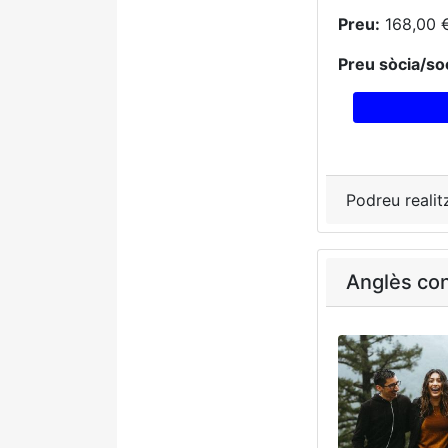
Preu:
168,00 
Preu sòcia/soc
Podreu realit
Anglès con