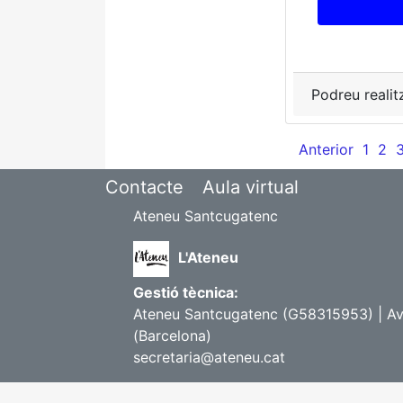
Podreu realit
Anterior
1
2
Contacte
Aula virtual
Ateneu Santcugatenc
L'Ateneu
Gestió tècnica:
Ateneu Santcugatenc (G58315953) | Avi
(Barcelona)
secretaria@ateneu.cat