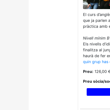
El curs d’angl
que ja parlen 
pràctica amb e
Nívell mínim 
Els nivells d’i
finalitza al j
haurà de fer e
quin grup has 
Preu:
126,00 
Preu sòcia/soc