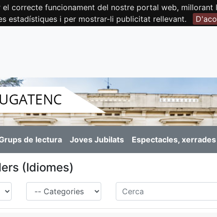
orrecte funcionament del nostre portal web, millorant la 
es estadístiques i per mostrar-li publicitat rellevant.
D'aco
Grups de lectura
Joves Jubilats
Espectacles, xerrades 
lers (Idiomes)
Família
Cerca