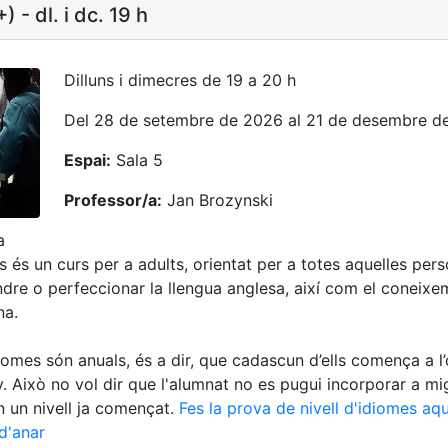
) - dl. i dc. 19 h
Dilluns i dimecres de 19 a 20 h
Del 28 de setembre de 2026 al 21 de desembre d
Espai:
Sala 5
Professor/a:
Jan Brozynski
a
ès és un curs per a adults, orientat per a totes aquelles per
dre o perfeccionar la llengua anglesa, així com el coneixe
na.
diomes són anuals, és a dir, que cadascun d’ells comença a l’
uny. Això no vol dir que l'alumnat no es pugui incorporar a mi
n un nivell ja començat.
Fes la prova de nivell d'idiomes aqu
d'anar