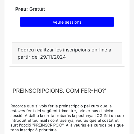
Preu:
Gratuït
Veure sessions
Podreu realitzar les inscripcions on-line a
partir del 29/11/2024
'PREINSCRIPCIONS. COM FER-HO?'
Recorda que si vols fer la preinscripció pel curs que ja
estaves fent del següent trimestre, primer has d'iniciar
sessió. A dalt a la dreta trobaràs la pestanya LOG IN i un cop
introduït el teu mail i contrasenya, veuràs que al costat et
surt l'opció "PREINSCRIPCIÓ". Allà veuràs els cursos pels que
tens inscripció prioritària