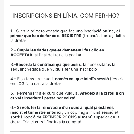
'INSCRIPCIONS EN LÍNIA. COM FER-HO?'
1.- Si és la primera vegada que fas una inscripció online,
el
primer que has de fer és el REGISTRE
(trobaràs l'enllaç dalt a
la dreta)
2.-
Omple les dades que et demanem i fes clic en
ACCEPTAR
, al final del tot a la pàgina
3.-
Recorda la contrasenya que posis
, la necessitaràs la
següent vegada que vulguis fer una inscripció
4.- Si ja tens un usuari,
només cal que iniciïs sessió
(fes clic
en LOGIN, a dalt a la dreta)
5.- Remena i tria el curs que vulguis.
Afegeix a la cistella on
et vols inscriure i passa per caixa!
6.-
Si vols fer la renovació d'un curs al qual ja estaves
inscrit el trimestre anterior
, un cop hagis iniciat sessió et
sortirà l'opció de PREINSCRIPCIONS al menú superior de la
dreta. Tria el curs i finalitza la compra!