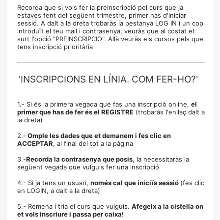
Recorda que si vols fer la preinscripció pel curs que ja
estaves fent del següent trimestre, primer has d'iniciar
sessió. A dalt a la dreta trobaràs la pestanya LOG IN i un cop
introduït el teu mail i contrasenya, veuràs que al costat et
surt l'opció "PREINSCRIPCIÓ". Allà veuràs els cursos pels que
tens inscripció prioritària
'INSCRIPCIONS EN LÍNIA. COM FER-HO?'
1.- Si és la primera vegada que fas una inscripció online,
el
primer que has de fer és el REGISTRE
(trobaràs l'enllaç dalt a
la dreta)
2.-
Omple les dades que et demanem i fes clic en
ACCEPTAR
, al final del tot a la pàgina
3.-
Recorda la contrasenya que posis
, la necessitaràs la
següent vegada que vulguis fer una inscripció
4.- Si ja tens un usuari,
només cal que iniciïs sessió
(fes clic
en LOGIN, a dalt a la dreta)
5.- Remena i tria el curs que vulguis.
Afegeix a la cistella on
et vols inscriure i passa per caixa!