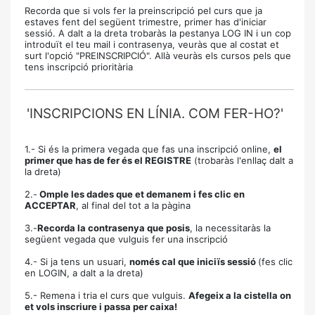
Recorda que si vols fer la preinscripció pel curs que ja
estaves fent del següent trimestre, primer has d'iniciar
sessió. A dalt a la dreta trobaràs la pestanya LOG IN i un cop
introduït el teu mail i contrasenya, veuràs que al costat et
surt l'opció "PREINSCRIPCIÓ". Allà veuràs els cursos pels que
tens inscripció prioritària
'INSCRIPCIONS EN LÍNIA. COM FER-HO?'
1.- Si és la primera vegada que fas una inscripció online,
el
primer que has de fer és el REGISTRE
(trobaràs l'enllaç dalt a
la dreta)
2.-
Omple les dades que et demanem i fes clic en
ACCEPTAR
, al final del tot a la pàgina
3.-
Recorda la contrasenya que posis
, la necessitaràs la
següent vegada que vulguis fer una inscripció
4.- Si ja tens un usuari,
només cal que iniciïs sessió
(fes clic
en LOGIN, a dalt a la dreta)
5.- Remena i tria el curs que vulguis.
Afegeix a la cistella on
et vols inscriure i passa per caixa!