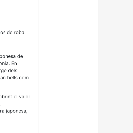
tros de roba.
japonesa de
onia. En
tge dels
tan bells com
brint el valor
.
ura japonesa,