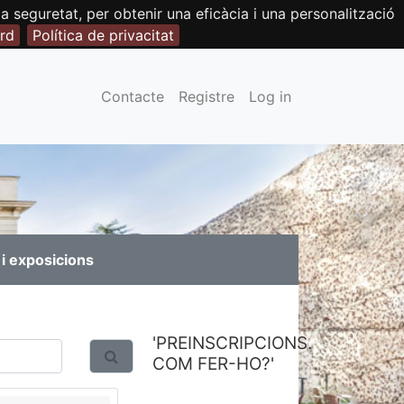
seguretat, per obtenir una eficàcia i una personalització
rd
Política de privacitat
Contacte
Registre
Log in
i exposicions
'PREINSCRIPCIONS.
COM FER-HO?'