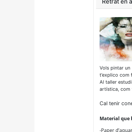
Retrat en a
Vols pintar un
t’explico com f
Al taller estud
artística, com 
Cal tenir con
Material que 
-Paper d’aquare