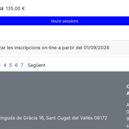
i:
135,00 €
Veure sessions
zar les inscripcions on-line a partir del 01/09/2026
3
4
5
6
7
Següent
C
A
0
nguda de Gràcia 16, Sant Cugat del Vallès 08172
9
s