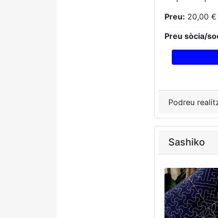
Preu:
20,00 €
Preu sòcia/soc
Podreu realit
Sashiko