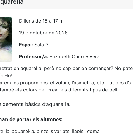
quarel·la
Dilluns de 15 a 17 h
19 d'octubre de 2026
Espai:
Sala 3
Professor/a:
Elizabeth Quito Rivera
 retrat en aquarel·la, però no sap per on començar? No patei
er-lo!
iarem les proporcions, el volum, l’asimetria, etc. Tot des d’
també els colors per crear els diferents tipus de pell.
eixements bàsics d’aquarel·la.
han de portar els alumnes:
l·la, aquarel·la, pinzells variats, llapis i goma