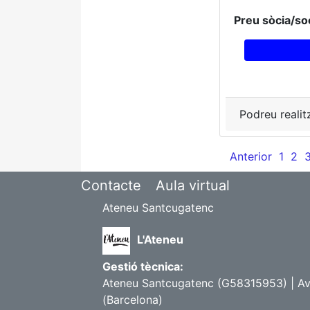
Preu sòcia/soc
Podreu realit
Anterior
1
2
Contacte
Aula virtual
Ateneu Santcugatenc
L'Ateneu
Gestió tècnica:
Ateneu Santcugatenc (G58315953) | Avi
(Barcelona)