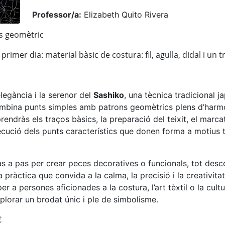
Professor/a:
Elizabeth Quito Rivera
s geomètric
 primer dia: material bàsic de costura: fil, agulla, didal i un 
elegància i la serenor del
Sashiko
, una tècnica tradicional 
mbina punts simples amb patrons geomètrics plens d’harm
rendràs els traços bàsics, la preparació del teixit, el marca
xecució dels punts característics que donen forma a motius 
s a pas per crear peces decoratives o funcionals, tot desco
 pràctica que convida a la calma, la precisió i la creativitat
er a persones aficionades a la costura, l’art tèxtil o la cult
plorar un brodat únic i ple de simbolisme.
€