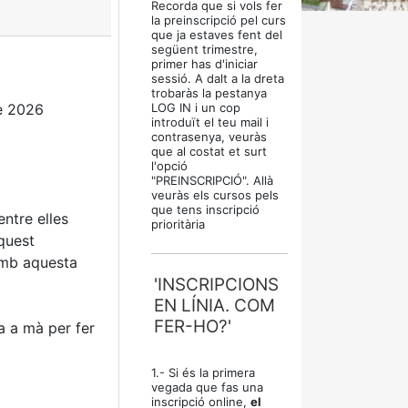
Recorda que si vols fer
la preinscripció pel curs
que ja estaves fent del
següent trimestre,
primer has d'iniciar
sessió. A dalt a la dreta
trobaràs la pestanya
e 2026
LOG IN i un cop
introduït el teu mail i
contrasenya, veuràs
que al costat et surt
l'opció
"PREINSCRIPCIÓ". Allà
veuràs els cursos pels
que tens inscripció
entre elles
prioritària
quest
amb aquesta
'INSCRIPCIONS
EN LÍNIA. COM
FER-HO?'
a a mà per fer
1.- Si és la primera
vegada que fas una
inscripció online,
el