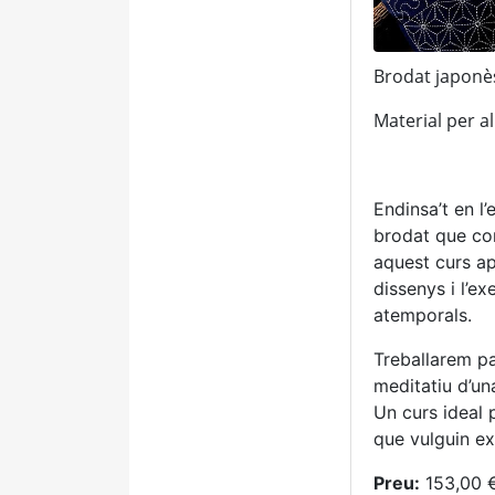
Brodat japonè
Material per al
Endinsa’t en l’
brodat que co
aquest curs ap
dissenys i l’e
atemporals.
Treballarem pa
meditatiu d’una
Un curs ideal p
que vulguin ex
Preu:
153,00 