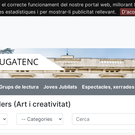
orrecte funcionament del nostre portal web, millorant la 
es estadístiques i per mostrar-li publicitat rellevant.
D'aco
Grups de lectura
Joves Jubilats
Espectacles, xerrades 
lers (Art i creativitat)
Família
Cerca