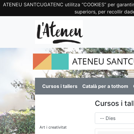
ATENEU SANTCUGATENC utilitza “COOKIES” per garantir el c
superiors, per recollir dad
Cursos i tallers
Català per a tothom
Cursos i tal
Dies
Art i creativitat