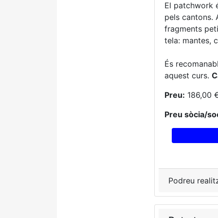
El patchwork é
pels cantons.
fragments peti
tela: mantes, c
És recomanable
aquest curs.
C
Preu:
186,00 
Preu sòcia/soc
Podreu realit