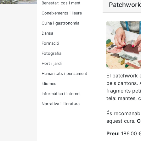
Benestar: cos i ment
Patchwork 
Coneixements i lleure
Cuina i gastronomia
Dansa
Formació
Fotografia
Hort i jardí
Humanitats i pensament
El patchwork é
pels cantons.
Idiomes
fragments peti
Informàtica i internet
tela: mantes, c
Narrativa i literatura
És recomanable
aquest curs.
C
Preu:
186,00 