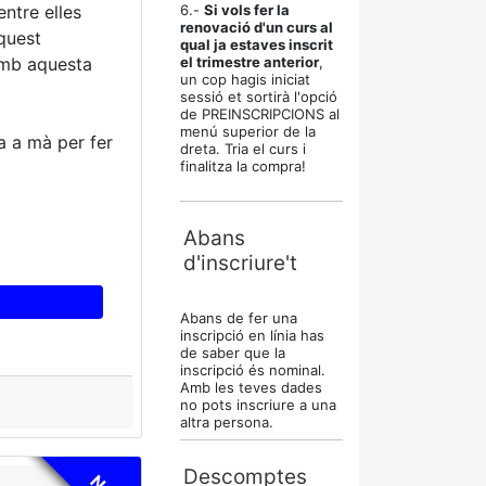
entre elles
6.-
Si vols fer la
renovació d'un curs al
quest
qual ja estaves inscrit
amb aquesta
el trimestre anterior
,
un cop hagis iniciat
sessió et sortirà l'opció
de PREINSCRIPCIONS al
menú superior de la
a a mà per fer
dreta. Tria el curs i
finalitza la compra!
Abans
d'inscriure't
Abans de fer una
inscripció en línia has
de saber que la
inscripció és nominal.
Amb les teves dades
no pots inscriure a una
altra persona.
Descomptes