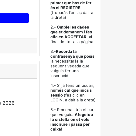
primer que has de fer
és el REGISTRE
(trobaràs l'enllaç dalt a
la dreta)
2.-
Omple les dades
que et demanem i fes
clic en ACCEPTAR
, al
final del tot a la pàgina
3.-
Recorda la
contrasenya que posis
,
la necessitaràs la
següent vegada que
vulguis fer una
inscripció
4.- Si ja tens un usuari,
només cal que iniciïs
sessió
(fes clic en
LOGIN, a dalt a la dreta)
e 2026
5.- Remena i tria el curs
que vulguis.
Afegeix a
la cistella on et vols
inscriure i passa per
caixa!