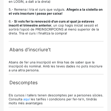
en LOGIN, a dalt a la dreta)
5.- Remena i tria el curs que vulguis.
Afegeix a la cistella on
et vols inscriure i passa per caixa!
6.-
Si vols fer la renovació d'un curs al qual ja estaves
inscrit el trimestre anterior
, un cop hagis iniciat sessió et
sortirà l'opció de PREINSCRIPCIONS al menú superior de la
dreta. Tria el curs i finalitza la compra!
Abans d'inscriure't
Abans de fer una inscripció en línia has de saber que la
inscripció és nominal. Amb les teves dades no pots inscriure
a una altra persona.
Descomptes
Els cursos i tallers tenen descomptes per a persones sòcies.
Consulta
aquí
les tarifes i condicions per fer-te'n, tindràs
molts més avantatges