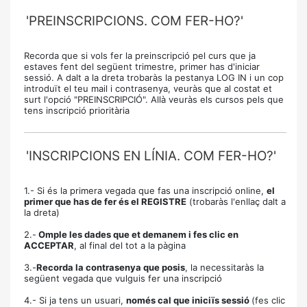
'PREINSCRIPCIONS. COM FER-HO?'
Recorda que si vols fer la preinscripció pel curs que ja
estaves fent del següent trimestre, primer has d'iniciar
sessió. A dalt a la dreta trobaràs la pestanya LOG IN i un cop
introduït el teu mail i contrasenya, veuràs que al costat et
surt l'opció "PREINSCRIPCIÓ". Allà veuràs els cursos pels que
tens inscripció prioritària
'INSCRIPCIONS EN LÍNIA. COM FER-HO?'
1.- Si és la primera vegada que fas una inscripció online,
el
primer que has de fer és el REGISTRE
(trobaràs l'enllaç dalt a
la dreta)
2.-
Omple les dades que et demanem i fes clic en
ACCEPTAR
, al final del tot a la pàgina
3.-
Recorda la contrasenya que posis
, la necessitaràs la
següent vegada que vulguis fer una inscripció
4.- Si ja tens un usuari,
només cal que iniciïs sessió
(fes clic