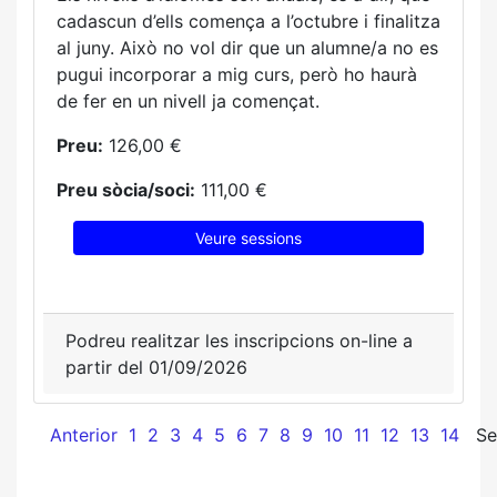
cadascun d’ells comença a l’octubre i finalitza
al juny. Això no vol dir que un alumne/a no es
pugui incorporar a mig curs, però ho haurà
de fer en un nivell ja començat.
Preu:
126,00 €
Preu sòcia/soci:
111,00 €
Veure sessions
Podreu realitzar les inscripcions on-line a
partir del 01/09/2026
Anterior
1
2
3
4
5
6
7
8
9
10
11
12
13
14
Se