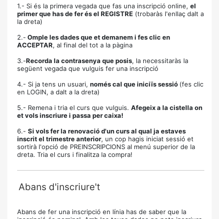
1.- Si és la primera vegada que fas una inscripció online,
el
primer que has de fer és el REGISTRE
(trobaràs l'enllaç dalt a
la dreta)
2.-
Omple les dades que et demanem i fes clic en
ACCEPTAR
, al final del tot a la pàgina
3.-
Recorda la contrasenya que posis
, la necessitaràs la
següent vegada que vulguis fer una inscripció
4.- Si ja tens un usuari,
només cal que iniciïs sessió
(fes clic
en LOGIN, a dalt a la dreta)
5.- Remena i tria el curs que vulguis.
Afegeix a la cistella on
et vols inscriure i passa per caixa!
6.-
Si vols fer la renovació d'un curs al qual ja estaves
inscrit el trimestre anterior
, un cop hagis iniciat sessió et
sortirà l'opció de PREINSCRIPCIONS al menú superior de la
dreta. Tria el curs i finalitza la compra!
Abans d'inscriure't
Abans de fer una inscripció en línia has de saber que la