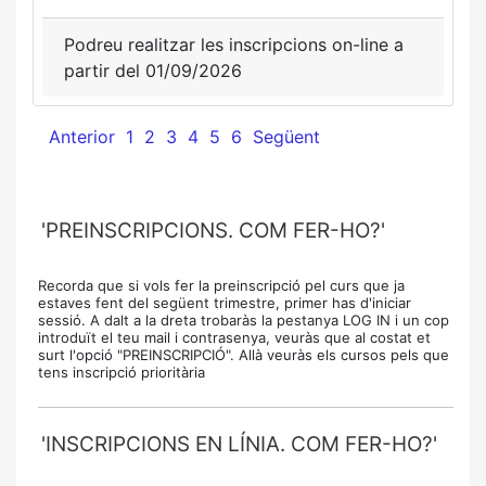
Podreu realitzar les inscripcions on-line a
partir del 01/09/2026
Anterior
1
2
3
4
5
6
Següent
'PREINSCRIPCIONS. COM FER-HO?'
Recorda que si vols fer la preinscripció pel curs que ja
estaves fent del següent trimestre, primer has d'iniciar
sessió. A dalt a la dreta trobaràs la pestanya LOG IN i un cop
introduït el teu mail i contrasenya, veuràs que al costat et
surt l'opció "PREINSCRIPCIÓ". Allà veuràs els cursos pels que
tens inscripció prioritària
'INSCRIPCIONS EN LÍNIA. COM FER-HO?'