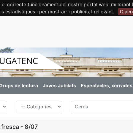
orrecte funcionament del nostre portal web, millorant la 
es estadístiques i per mostrar-li publicitat rellevant.
D'aco
Grups de lectura
Joves Jubilats
Espectacles, xerrades 
Família
Cerca
 fresca - 8/07