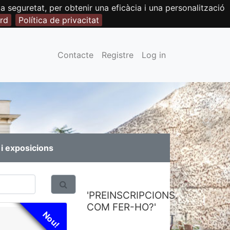
seguretat, per obtenir una eficàcia i una personalització
rd
Política de privacitat
Contacte
Registre
Log in
i exposicions
'PREINSCRIPCIONS.
COM FER-HO?'
Nou!