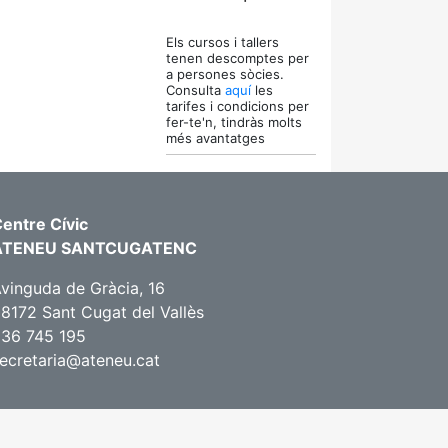
Els cursos i tallers
tenen descomptes per
a persones sòcies.
Consulta
aquí
les
tarifes i condicions per
fer-te'n, tindràs molts
més avantatges
entre Cívic
ATENEU SANTCUGATENC
vinguda de Gràcia, 16
8172 Sant Cugat del Vallès
36 745 195
ecretaria@ateneu.cat