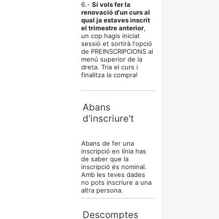
6.-
Si vols fer la
renovació d'un curs al
qual ja estaves inscrit
el trimestre anterior
,
un cop hagis iniciat
sessió et sortirà l'opció
de PREINSCRIPCIONS al
menú superior de la
dreta. Tria el curs i
finalitza la compra!
Abans
d'inscriure't
Abans de fer una
inscripció en línia has
de saber que la
inscripció és nominal.
Amb les teves dades
no pots inscriure a una
altra persona.
Descomptes