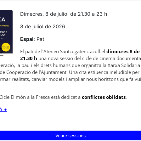
Dimecres, 8 de juliol de 21.30 a 23 h
8 de juliol de 2026
Espai:
Pati
El pati de l’Ateneu Santcugatenc acull el
dimecres 8 de j
21.30 h
una nova sessió del cicle de cinema documental 
eració, la pau i els drets humans que organitza la Xarxa Solidària
de Cooperacio de l’Ajuntament. Una cita estiuenca ineludible per 
rmar realitats, canviar models i ampliar nous horitzons que fa vu
icle El món a la Fresca està dedicat a
conflictes oblidats
.
ó +
Veure sessions