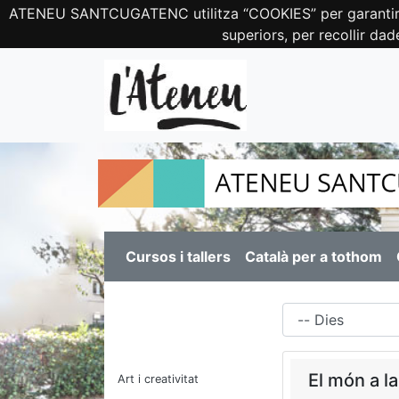
ATENEU SANTCUGATENC utilitza “COOKIES” per garantir el c
superiors, per recollir dad
Cursos i tallers
Català per a tothom
Dies
El món a la
Art i creativitat