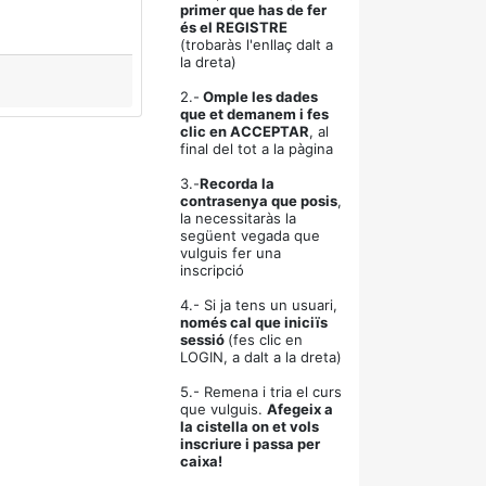
primer que has de fer
és el REGISTRE
(trobaràs l'enllaç dalt a
la dreta)
2.-
Omple les dades
que et demanem i fes
clic en ACCEPTAR
, al
final del tot a la pàgina
3.-
Recorda la
contrasenya que posis
,
la necessitaràs la
següent vegada que
vulguis fer una
inscripció
4.- Si ja tens un usuari,
només cal que iniciïs
sessió
(fes clic en
LOGIN, a dalt a la dreta)
5.- Remena i tria el curs
que vulguis.
Afegeix a
la cistella on et vols
inscriure i passa per
caixa!