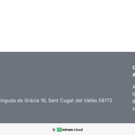
C
A
0
nguda de Gràcia 16, Sant Cugat del Vallès 08172
9
s