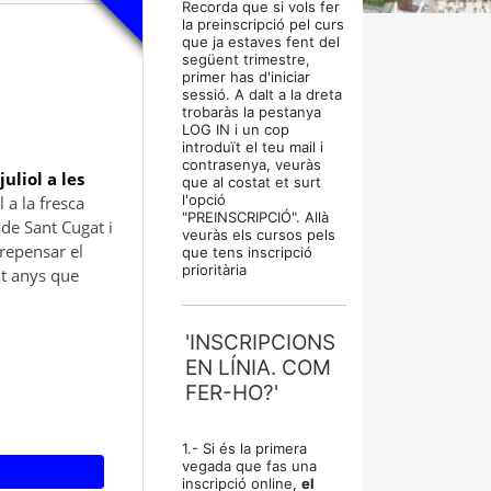
Recorda que si vols fer
la preinscripció pel curs
que ja estaves fent del
següent trimestre,
primer has d'iniciar
sessió. A dalt a la dreta
trobaràs la pestanya
LOG IN i un cop
introduït el teu mail i
contrasenya, veuràs
uliol a les
que al costat et surt
l'opció
a la fresca
"PREINSCRIPCIÓ". Allà
 de Sant Cugat i
veuràs els cursos pels
repensar el
que tens inscripció
prioritària
it anys que
'INSCRIPCIONS
EN LÍNIA. COM
FER-HO?'
1.- Si és la primera
vegada que fas una
inscripció online,
el