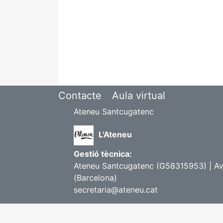
Contacte
Aula virtual
Ateneu Santcugatenc
L'Ateneu
Gestió tècnica:
Ateneu Santcugatenc (G58315953) | Avi
(Barcelona)
secretaria@ateneu.cat