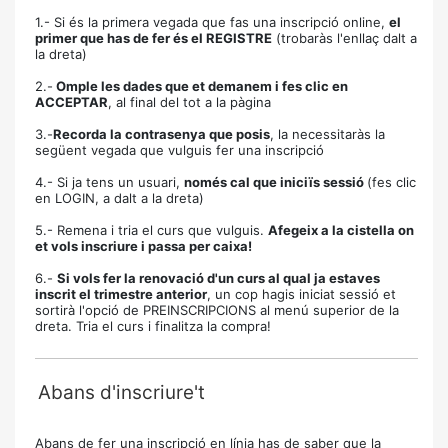
1.- Si és la primera vegada que fas una inscripció online,
el
primer que has de fer és el REGISTRE
(trobaràs l'enllaç dalt a
la dreta)
2.-
Omple les dades que et demanem i fes clic en
ACCEPTAR
, al final del tot a la pàgina
3.-
Recorda la contrasenya que posis
, la necessitaràs la
següent vegada que vulguis fer una inscripció
4.- Si ja tens un usuari,
només cal que iniciïs sessió
(fes clic
en LOGIN, a dalt a la dreta)
5.- Remena i tria el curs que vulguis.
Afegeix a la cistella on
et vols inscriure i passa per caixa!
6.-
Si vols fer la renovació d'un curs al qual ja estaves
inscrit el trimestre anterior
, un cop hagis iniciat sessió et
sortirà l'opció de PREINSCRIPCIONS al menú superior de la
dreta. Tria el curs i finalitza la compra!
Abans d'inscriure't
Abans de fer una inscripció en línia has de saber que la