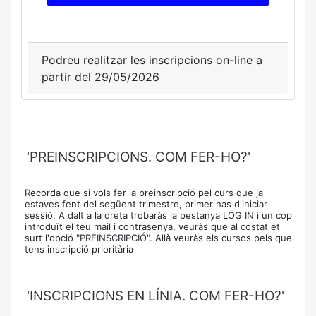
Podreu realitzar les inscripcions on-line a
partir del 29/05/2026
'PREINSCRIPCIONS. COM FER-HO?'
Recorda que si vols fer la preinscripció pel curs que ja
estaves fent del següent trimestre, primer has d'iniciar
sessió. A dalt a la dreta trobaràs la pestanya LOG IN i un cop
introduït el teu mail i contrasenya, veuràs que al costat et
surt l'opció "PREINSCRIPCIÓ". Allà veuràs els cursos pels que
tens inscripció prioritària
'INSCRIPCIONS EN LÍNIA. COM FER-HO?'