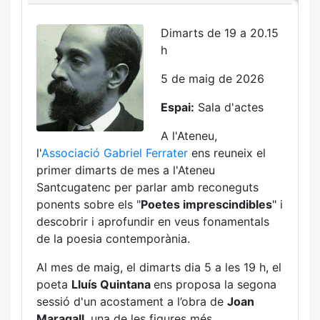
Dimarts de 19 a 20.15
h
5 de maig de 2026
Espai:
Sala d'actes
A l'Ateneu,
l'
Associació Gabriel Ferrater
ens reuneix el
primer dimarts de mes a l'Ateneu
Santcugatenc per parlar amb reconeguts
ponents sobre els "
Poetes imprescindibles
" i
descobrir i aprofundir en veus fonamentals
de la poesia contemporània.
Al mes de maig, el dimarts dia 5 a les 19 h, el
poeta
Lluís Quintana
ens proposa la segona
sessió d'un acostament a l’obra de
Joan
Maragall
, una de les figures més