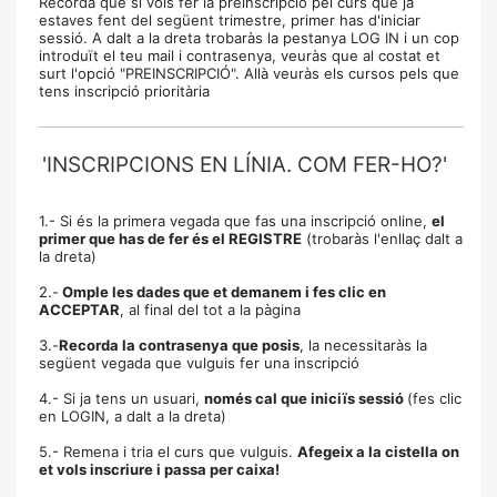
Recorda que si vols fer la preinscripció pel curs que ja
estaves fent del següent trimestre, primer has d'iniciar
sessió. A dalt a la dreta trobaràs la pestanya LOG IN i un cop
introduït el teu mail i contrasenya, veuràs que al costat et
surt l'opció "PREINSCRIPCIÓ". Allà veuràs els cursos pels que
tens inscripció prioritària
'INSCRIPCIONS EN LÍNIA. COM FER-HO?'
1.- Si és la primera vegada que fas una inscripció online,
el
primer que has de fer és el REGISTRE
(trobaràs l'enllaç dalt a
la dreta)
2.-
Omple les dades que et demanem i fes clic en
ACCEPTAR
, al final del tot a la pàgina
3.-
Recorda la contrasenya que posis
, la necessitaràs la
següent vegada que vulguis fer una inscripció
4.- Si ja tens un usuari,
només cal que iniciïs sessió
(fes clic
en LOGIN, a dalt a la dreta)
5.- Remena i tria el curs que vulguis.
Afegeix a la cistella on
et vols inscriure i passa per caixa!