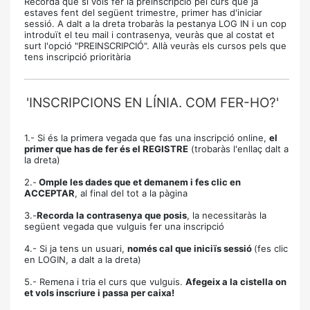
Recorda que si vols fer la preinscripció pel curs que ja
estaves fent del següent trimestre, primer has d'iniciar
sessió. A dalt a la dreta trobaràs la pestanya LOG IN i un cop
introduït el teu mail i contrasenya, veuràs que al costat et
surt l'opció "PREINSCRIPCIÓ". Allà veuràs els cursos pels que
tens inscripció prioritària
'INSCRIPCIONS EN LÍNIA. COM FER-HO?'
1.- Si és la primera vegada que fas una inscripció online,
el
primer que has de fer és el REGISTRE
(trobaràs l'enllaç dalt a
la dreta)
2.-
Omple les dades que et demanem i fes clic en
ACCEPTAR
, al final del tot a la pàgina
3.-
Recorda la contrasenya que posis
, la necessitaràs la
següent vegada que vulguis fer una inscripció
4.- Si ja tens un usuari,
només cal que iniciïs sessió
(fes clic
en LOGIN, a dalt a la dreta)
5.- Remena i tria el curs que vulguis.
Afegeix a la cistella on
et vols inscriure i passa per caixa!