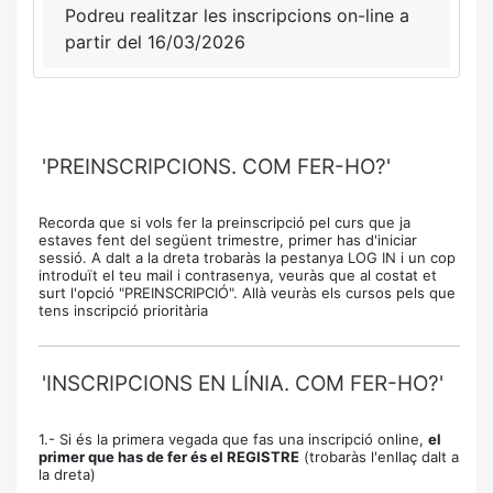
Podreu realitzar les inscripcions on-line a
partir del 16/03/2026
'PREINSCRIPCIONS. COM FER-HO?'
Recorda que si vols fer la preinscripció pel curs que ja
estaves fent del següent trimestre, primer has d'iniciar
sessió. A dalt a la dreta trobaràs la pestanya LOG IN i un cop
introduït el teu mail i contrasenya, veuràs que al costat et
surt l'opció "PREINSCRIPCIÓ". Allà veuràs els cursos pels que
tens inscripció prioritària
'INSCRIPCIONS EN LÍNIA. COM FER-HO?'
1.- Si és la primera vegada que fas una inscripció online,
el
primer que has de fer és el REGISTRE
(trobaràs l'enllaç dalt a
la dreta)