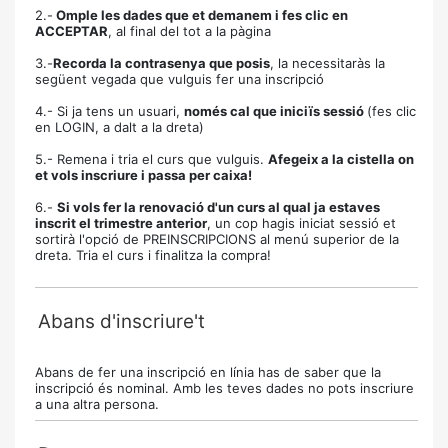
2.-
Omple les dades que et demanem i fes clic en
ACCEPTAR
, al final del tot a la pàgina
3.-
Recorda la contrasenya que posis
, la necessitaràs la
següent vegada que vulguis fer una inscripció
4.- Si ja tens un usuari,
només cal que iniciïs sessió
(fes clic
en LOGIN, a dalt a la dreta)
5.- Remena i tria el curs que vulguis.
Afegeix a la cistella on
et vols inscriure i passa per caixa!
6.-
Si vols fer la renovació d'un curs al qual ja estaves
inscrit el trimestre anterior
, un cop hagis iniciat sessió et
sortirà l'opció de PREINSCRIPCIONS al menú superior de la
dreta. Tria el curs i finalitza la compra!
Abans d'inscriure't
Abans de fer una inscripció en línia has de saber que la
inscripció és nominal. Amb les teves dades no pots inscriure
a una altra persona.