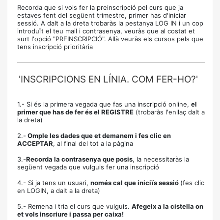
Recorda que si vols fer la preinscripció pel curs que ja
estaves fent del següent trimestre, primer has d'iniciar
sessió. A dalt a la dreta trobaràs la pestanya LOG IN i un cop
introduït el teu mail i contrasenya, veuràs que al costat et
surt l'opció "PREINSCRIPCIÓ". Allà veuràs els cursos pels que
tens inscripció prioritària
'INSCRIPCIONS EN LÍNIA. COM FER-HO?'
1.- Si és la primera vegada que fas una inscripció online,
el
primer que has de fer és el REGISTRE
(trobaràs l'enllaç dalt a
la dreta)
2.-
Omple les dades que et demanem i fes clic en
ACCEPTAR
, al final del tot a la pàgina
3.-
Recorda la contrasenya que posis
, la necessitaràs la
següent vegada que vulguis fer una inscripció
4.- Si ja tens un usuari,
només cal que iniciïs sessió
(fes clic
en LOGIN, a dalt a la dreta)
5.- Remena i tria el curs que vulguis.
Afegeix a la cistella on
et vols inscriure i passa per caixa!