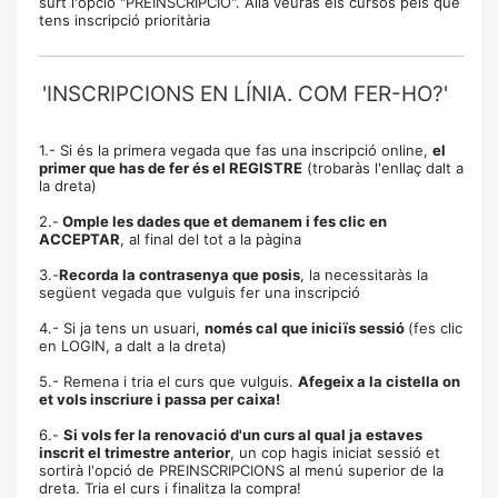
surt l'opció "PREINSCRIPCIÓ". Allà veuràs els cursos pels que
tens inscripció prioritària
'INSCRIPCIONS EN LÍNIA. COM FER-HO?'
1.- Si és la primera vegada que fas una inscripció online,
el
primer que has de fer és el REGISTRE
(trobaràs l'enllaç dalt a
la dreta)
2.-
Omple les dades que et demanem i fes clic en
ACCEPTAR
, al final del tot a la pàgina
3.-
Recorda la contrasenya que posis
, la necessitaràs la
següent vegada que vulguis fer una inscripció
4.- Si ja tens un usuari,
només cal que iniciïs sessió
(fes clic
en LOGIN, a dalt a la dreta)
5.- Remena i tria el curs que vulguis.
Afegeix a la cistella on
et vols inscriure i passa per caixa!
6.-
Si vols fer la renovació d'un curs al qual ja estaves
inscrit el trimestre anterior
, un cop hagis iniciat sessió et
sortirà l'opció de PREINSCRIPCIONS al menú superior de la
dreta. Tria el curs i finalitza la compra!