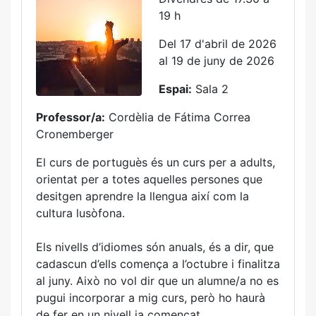
19 h
Del 17 d'abril de 2026
al 19 de juny de 2026
Espai:
Sala 2
Professor/a:
Cordèlia de Fátima Correa
Cronemberger
El curs de portuguès és un curs per a adults,
orientat per a totes aquelles persones que
desitgen aprendre la llengua així com la
cultura lusòfona.
Els nivells d’idiomes són anuals, és a dir, que
cadascun d’ells comença a l’octubre i finalitza
al juny. Això no vol dir que un alumne/a no es
pugui incorporar a mig curs, però ho haurà
de fer en un nivell ja començat.