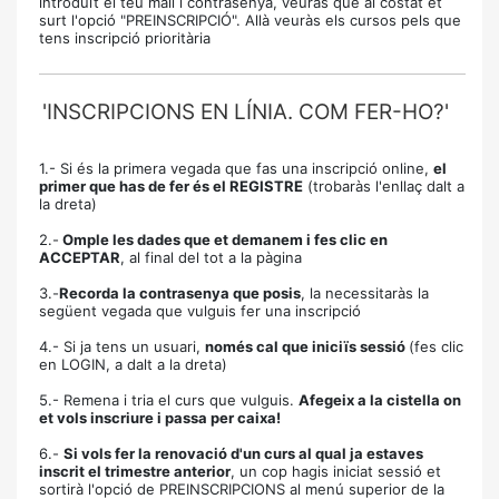
introduït el teu mail i contrasenya, veuràs que al costat et
surt l'opció "PREINSCRIPCIÓ". Allà veuràs els cursos pels que
tens inscripció prioritària
'INSCRIPCIONS EN LÍNIA. COM FER-HO?'
1.- Si és la primera vegada que fas una inscripció online,
el
primer que has de fer és el REGISTRE
(trobaràs l'enllaç dalt a
la dreta)
2.-
Omple les dades que et demanem i fes clic en
ACCEPTAR
, al final del tot a la pàgina
3.-
Recorda la contrasenya que posis
, la necessitaràs la
següent vegada que vulguis fer una inscripció
4.- Si ja tens un usuari,
només cal que iniciïs sessió
(fes clic
en LOGIN, a dalt a la dreta)
5.- Remena i tria el curs que vulguis.
Afegeix a la cistella on
et vols inscriure i passa per caixa!
6.-
Si vols fer la renovació d'un curs al qual ja estaves
inscrit el trimestre anterior
, un cop hagis iniciat sessió et
sortirà l'opció de PREINSCRIPCIONS al menú superior de la