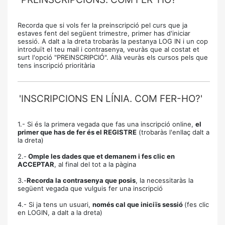
Recorda que si vols fer la preinscripció pel curs que ja
estaves fent del següent trimestre, primer has d'iniciar
sessió. A dalt a la dreta trobaràs la pestanya LOG IN i un cop
introduït el teu mail i contrasenya, veuràs que al costat et
surt l'opció "PREINSCRIPCIÓ". Allà veuràs els cursos pels que
tens inscripció prioritària
'INSCRIPCIONS EN LÍNIA. COM FER-HO?'
1.- Si és la primera vegada que fas una inscripció online,
el
primer que has de fer és el REGISTRE
(trobaràs l'enllaç dalt a
la dreta)
2.-
Omple les dades que et demanem i fes clic en
ACCEPTAR
, al final del tot a la pàgina
3.-
Recorda la contrasenya que posis
, la necessitaràs la
següent vegada que vulguis fer una inscripció
4.- Si ja tens un usuari,
només cal que iniciïs sessió
(fes clic
en LOGIN, a dalt a la dreta)