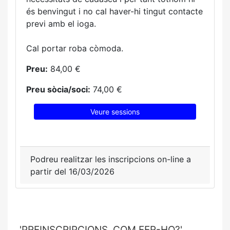
és benvingut i no cal haver-hi tingut contacte
previ amb el ioga.
Cal portar roba còmoda.
Preu:
84,00 €
Preu sòcia/soci:
74,00 €
Veure sessions
Podreu realitzar les inscripcions on-line a
partir del 16/03/2026
'PREINSCRIPCIONS. COM FER-HO?'