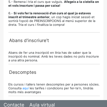
5.- Remena i tria el curs que vulguis.
Afegeix a la cistella on
et vols inscriure i passa per caixa!
6.-
Si vols fer la renovació d'un curs al qual ja estaves
inscrit el trimestre anterior
, un cop hagis iniciat sessió et
sortirà l'opció de PREINSCRIPCIONS al menú superior de la
dreta. Tria el curs i finalitza la compra!
Abans d'inscriure't
Abans de fer una inscripció en línia has de saber que la
inscripció és nominal. Amb les teves dades no pots inscriure
a una altra persona.
Descomptes
Els cursos i tallers tenen descomptes per a persones sòcies.
Consulta
aquí
les tarifes i condicions per fer-te'n, tindràs
molts més avantatges
Contacte
Aula virtual