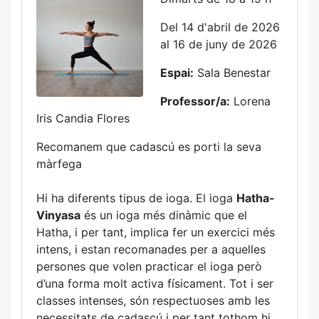
Del 14 d'abril de 2026
al 16 de juny de 2026
Espai:
Sala Benestar
Professor/a:
Lorena
Iris Candia Flores
Recomanem que cadascú es porti la seva
màrfega
Hi ha diferents tipus de ioga. El ioga
Hatha-
Vinyasa
és un ioga més dinàmic que el
Hatha, i per tant, implica fer un exercici més
intens, i estan recomanades per a aquelles
persones que volen practicar el ioga però
d’una forma molt activa físicament. Tot i ser
classes intenses, són respectuoses amb les
necessitats de cadascú i per tant tothom hi