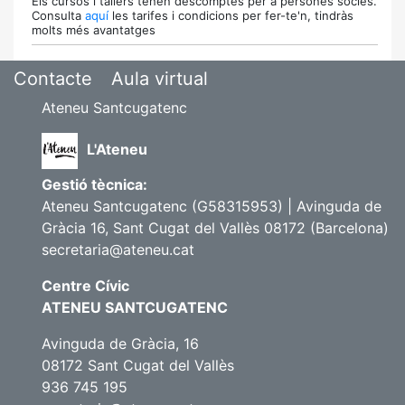
Els cursos i tallers tenen descomptes per a persones sòcies.
Consulta
aquí
les tarifes i condicions per fer-te'n, tindràs
molts més avantatges
Contacte
Aula virtual
Ateneu Santcugatenc
L'Ateneu
Gestió tècnica:
Ateneu Santcugatenc (G58315953) | Avinguda de
Gràcia 16, Sant Cugat del Vallès 08172 (Barcelona)
secretaria@ateneu.cat
Centre Cívic
ATENEU SANTCUGATENC
Avinguda de Gràcia, 16
08172 Sant Cugat del Vallès
936 745 195