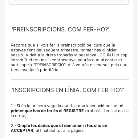
'PREINSCRIPCIONS. COM FER-HO?'
Recorda que si vols fer la preinscripció pel curs que ja
estaves fent del següent trimestre, primer has d'iniciar
sessió. A dalt a la dreta trobaràs la pestanya LOG IN i un cop
introduït el teu mail i contrasenya, veuràs que al costat et
surt l'opció "PREINSCRIPCIÓ". Allà veuràs els cursos pels que
tens inscripció prioritària
'INSCRIPCIONS EN LÍNIA. COM FER-HO?'
1.- Si és la primera vegada que fas una inscripció online,
el
primer que has de fer és el REGISTRE
(trobaràs l'enllaç dalt a
la dreta)
2.-
Omple les dades que et demanem i fes clic en
ACCEPTAR
, al final del tot a la pàgina