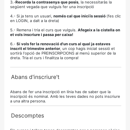
3.-
Recorda la contrasenya que posis
, la necessitaràs la
següent vegada que vulguis fer una inscripció
4.- Si ja tens un usuari,
només cal que iniciïs sessió
(fes clic
en LOGIN, a dalt a la dreta)
5.- Remena i tria el curs que vulguis.
Afegeix a la cistella on
et vols inscriure i passa per caixa!
6.-
Si vols fer la renovació d'un curs al qual ja estaves
inscrit el trimestre anterior
, un cop hagis iniciat sessió et
sortirà l'opció de PREINSCRIPCIONS al menú superior de la
dreta. Tria el curs i finalitza la compra!
Abans d'inscriure't
Abans de fer una inscripció en línia has de saber que la
inscripció és nominal. Amb les teves dades no pots inscriure
a una altra persona.
Descomptes