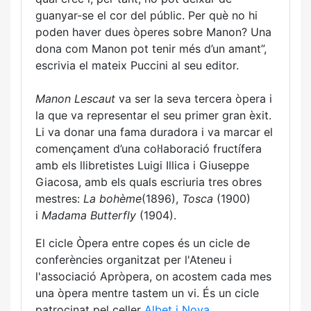
guanyar-se el cor del públic. Per què no hi
poden haver dues òperes sobre Manon? Una
dona com Manon pot tenir més d’un amant”,
escrivia el mateix Puccini al seu editor.
Manon Lescaut
va ser la seva tercera òpera i
la que va representar el seu primer gran èxit.
Li va donar una fama duradora i va
marc
ar el
començament d’una col·laboració fructífera
amb els llibretistes Luigi Illica i Giuseppe
Giacosa, amb els quals escriuria tres obres
mestres:
La bohème
(1896),
Tosca
(1900)
i
Madama Butterfly
(1904).
El cicle Òpera entre copes és un cicle de
conferències organitzat per l'Ateneu i
l'associació Apròpera, on acostem cada mes
una òpera mentre tastem un vi. És un cicle
patrocinat pel celler
Albet i Noya
.