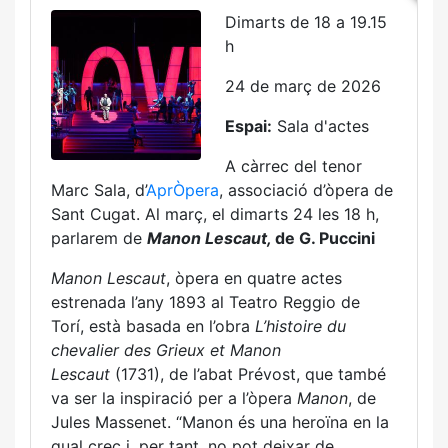
Dimarts de 18 a 19.15
h
24 de març de 2026
Espai:
Sala d'actes
A càrrec del tenor
Marc Sala, d’
AprÒpera
, associació d’òpera de
Sant Cugat. Al març, el dimarts 24 les 18 h,
parlarem de
Manon Lescaut,
de G. Puccini
Manon Lescaut
, òpera en quatre actes
estrenada l’any 1893 al Teatro Reggio de
Torí, està basada en l’obra
L’histoire du
chevalier des Grieux et Manon
Lescaut
(1731), de l’abat Prévost, que també
va ser la inspiració per a l’òpera
Manon
, de
Jules Massenet. “Manon és una heroïna en la
qual crec i, per tant, no pot deixar de