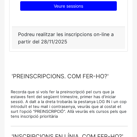
Veure sessions
Podreu realitzar les inscripcions on-line a
partir del 28/11/2025
'PREINSCRIPCIONS. COM FER-HO?'
Recorda que si vols fer la preinscripció pel curs que ja
estaves fent del següent trimestre, primer has d'iniciar
sessió. A dalt a la dreta trobaràs la pestanya LOG IN i un cop
introduït el teu mail i contrasenya, veuràs que al costat et
surt l'opció "PREINSCRIPCIÓ". Allà veuràs els cursos pels que
tens inscripció prioritària
'INSCRIPCIONS EN LÍNIA. COM FER-HO?'