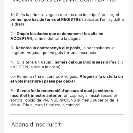
1.- Si és la primera vegada que fas una inscripció online,
el
primer que has de fer és el REGISTRE
(trobaràs l'enllaç dalt a
la dreta)
2.-
Omple les dades que et demanem i fes clic en
ACCEPTAR
, al final del tot a la pàgina
3.-
Recorda la contrasenya que posis
, la necessitaràs la
següent vegada que vulguis fer una inscripció
4.- Si ja tens un usuari,
només cal que iniciïs sessió
(fes clic
en LOGIN, a dalt a la dreta)
5.- Remena i tria el curs que vulguis.
Afegeix a la cistella on
et vols inscriure i passa per caixa!
6.-
Si vols fer la renovació d'un curs al qual ja estaves
inscrit el trimestre anterior
, un cop hagis iniciat sessió et
sortirà l'opció de PREINSCRIPCIONS al menú superior de la
dreta. Tria el curs i finalitza la compra!
Abans d'inscriure't