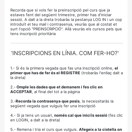
Recorda que si vols fer la preinscripció pel curs que ja
estaves fent del següent trimestre, primer has d'iniciar
sessió. A dalt a la dreta trobaràs la pestanya LOG IN i un cop
introduït el teu mail i contrasenya, veuràs que al costat et
surt l'opció "PREINSCRIPCIÓ". Allà veuràs els cursos pels que
tens inscripció prioritària
'INSCRIPCIONS EN LÍNIA. COM FER-HO?'
1.- Si és la primera vegada que fas una inscripció online,
el
primer que has de fer és el REGISTRE
(trobaràs l'enllaç dalt a
la dreta)
2.-
Omple les dades que et demanem i fes clic en
ACCEPTAR
, al final del tot a la pàgina
3.-
Recorda la contrasenya que posis
, la necessitaràs la
següent vegada que vulguis fer una inscripció
4.- Si ja tens un usuari,
només cal que iniciïs sessió
(fes clic
en LOGIN, a dalt a la dreta)
5.- Remena i tria el curs que vulguis.
Afegeix a la cistella on