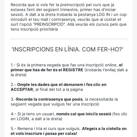
Recorda que si vols fer la preinscripció pel curs que ja
estaves fent del següent trimestre, primer has d'iniciar
sessió. A dalt a la dreta trobaràs la pestanya LOG IN i un cop
introduït el teu mail i contrasenya, veuràs que al costat et
surt l'opció "PREINSCRIPCIÓ". Allà veuràs els cursos pels que
tens inscripció prioritària
'INSCRIPCIONS EN LÍNIA. COM FER-HO?'
1.- Si és la primera vegada que fas una inscripció online,
el
primer que has de fer és el REGISTRE
(trobaràs l'enllaç dalt a
la dreta)
2.-
Omple les dades que et demanem i fes clic en
ACCEPTAR
, al final del tot a la pàgina
3.-
Recorda la contrasenya que posis
, la necessitaràs la
següent vegada que vulguis fer una inscripció
4.- Si ja tens un usuari,
només cal que iniciïs sessió
(fes clic
en LOGIN, a dalt a la dreta)
5.- Remena i tria el curs que vulguis.
Afegeix a la cistella on
et vols inscriure i passa per caixa!