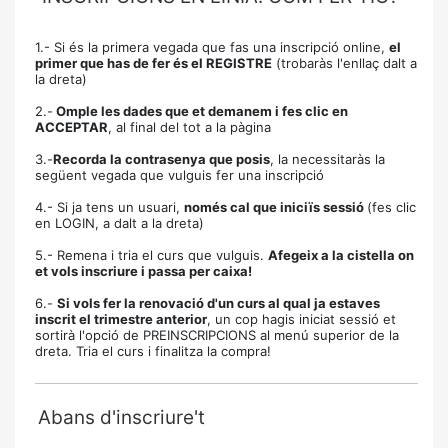
1.- Si és la primera vegada que fas una inscripció online,
el
primer que has de fer és el REGISTRE
(trobaràs l'enllaç dalt a
la dreta)
2.-
Omple les dades que et demanem i fes clic en
ACCEPTAR
, al final del tot a la pàgina
3.-
Recorda la contrasenya que posis
, la necessitaràs la
següent vegada que vulguis fer una inscripció
4.- Si ja tens un usuari,
només cal que iniciïs sessió
(fes clic
en LOGIN, a dalt a la dreta)
5.- Remena i tria el curs que vulguis.
Afegeix a la cistella on
et vols inscriure i passa per caixa!
6.-
Si vols fer la renovació d'un curs al qual ja estaves
inscrit el trimestre anterior
, un cop hagis iniciat sessió et
sortirà l'opció de PREINSCRIPCIONS al menú superior de la
dreta. Tria el curs i finalitza la compra!
Abans d'inscriure't