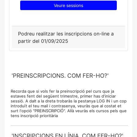
Veure sessions
Podreu realitzar les inscripcions on-line a
partir del 01/09/2025
'PREINSCRIPCIONS. COM FER-HO?'
Recorda que si vols fer la preinscripció pel curs que ja
estaves fent del següent trimestre, primer has d'iniciar
sessió. A dalt a la dreta trobaràs la pestanya LOG IN i un cop
introduït el teu mail i contrasenya, veuràs que al costat et
surt l'opció "PREINSCRIPCIÓ". Allà veuràs els cursos pels que
tens inscripció prioritària
'INSCRIPCIONS EN LÍNIA. COM FER-HO?'