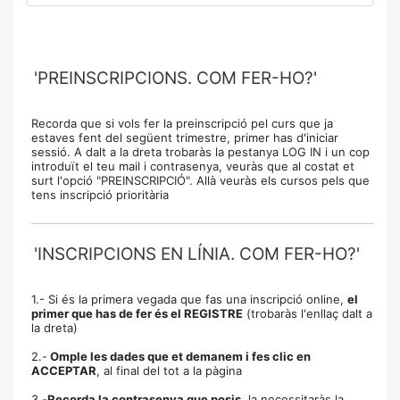
'PREINSCRIPCIONS. COM FER-HO?'
Recorda que si vols fer la preinscripció pel curs que ja
estaves fent del següent trimestre, primer has d'iniciar
sessió. A dalt a la dreta trobaràs la pestanya LOG IN i un cop
introduït el teu mail i contrasenya, veuràs que al costat et
surt l'opció "PREINSCRIPCIÓ". Allà veuràs els cursos pels que
tens inscripció prioritària
'INSCRIPCIONS EN LÍNIA. COM FER-HO?'
1.- Si és la primera vegada que fas una inscripció online,
el
primer que has de fer és el REGISTRE
(trobaràs l'enllaç dalt a
la dreta)
2.-
Omple les dades que et demanem i fes clic en
ACCEPTAR
, al final del tot a la pàgina
3.-
Recorda la contrasenya que posis
, la necessitaràs la