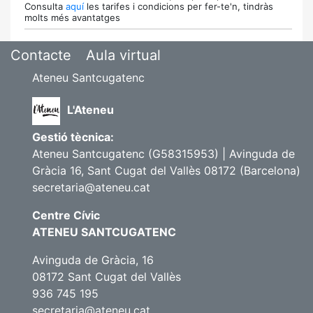
Consulta
aquí
les tarifes i condicions per fer-te'n, tindràs
molts més avantatges
Contacte
Aula virtual
Ateneu Santcugatenc
L'Ateneu
Gestió tècnica:
Ateneu Santcugatenc (G58315953) | Avinguda de
Gràcia 16, Sant Cugat del Vallès 08172 (Barcelona)
secretaria@ateneu.cat
Centre Cívic
ATENEU SANTCUGATENC
Avinguda de Gràcia, 16
08172 Sant Cugat del Vallès
936 745 195
secretaria@ateneu.cat