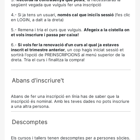
següent vegada que vulguis fer una inscripció
4.- Si ja tens un usuari,
només cal que iniciïs sessió
(fes clic
en LOGIN, a dalt a la dreta)
5.- Remena i tria el curs que vulguis.
Afegeix a la cistella on
et vols inscriure i passa per caixa!
6.-
Si vols fer la renovació d'un curs al qual ja estaves
inscrit el trimestre anterior
, un cop hagis iniciat sessió et
sortirà l'opció de PREINSCRIPCIONS al menú superior de la
dreta. Tria el curs i finalitza la compra!
Abans d'inscriure't
Abans de fer una inscripció en línia has de saber que la
inscripció és nominal. Amb les teves dades no pots inscriure
a una altra persona.
Descomptes
Els cursos i tallers tenen descomptes per a persones sòcies.