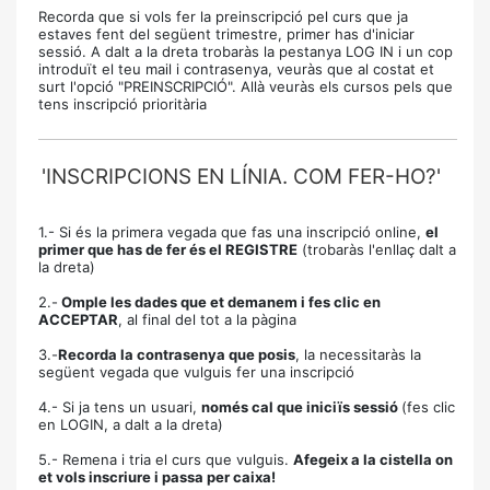
Recorda que si vols fer la preinscripció pel curs que ja
estaves fent del següent trimestre, primer has d'iniciar
sessió. A dalt a la dreta trobaràs la pestanya LOG IN i un cop
introduït el teu mail i contrasenya, veuràs que al costat et
surt l'opció "PREINSCRIPCIÓ". Allà veuràs els cursos pels que
tens inscripció prioritària
'INSCRIPCIONS EN LÍNIA. COM FER-HO?'
1.- Si és la primera vegada que fas una inscripció online,
el
primer que has de fer és el REGISTRE
(trobaràs l'enllaç dalt a
la dreta)
2.-
Omple les dades que et demanem i fes clic en
ACCEPTAR
, al final del tot a la pàgina
3.-
Recorda la contrasenya que posis
, la necessitaràs la
següent vegada que vulguis fer una inscripció
4.- Si ja tens un usuari,
només cal que iniciïs sessió
(fes clic
en LOGIN, a dalt a la dreta)
5.- Remena i tria el curs que vulguis.
Afegeix a la cistella on
et vols inscriure i passa per caixa!