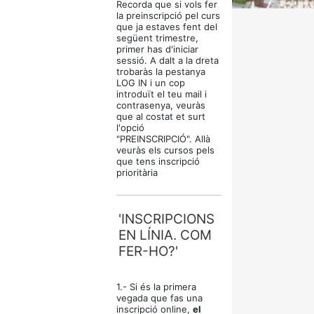
Recorda que si vols fer
la preinscripció pel curs
que ja estaves fent del
següent trimestre,
primer has d'iniciar
sessió. A dalt a la dreta
trobaràs la pestanya
LOG IN i un cop
introduït el teu mail i
contrasenya, veuràs
que al costat et surt
l'opció
"PREINSCRIPCIÓ". Allà
veuràs els cursos pels
que tens inscripció
prioritària
'INSCRIPCIONS
EN LÍNIA. COM
FER-HO?'
1.- Si és la primera
vegada que fas una
inscripció online,
el