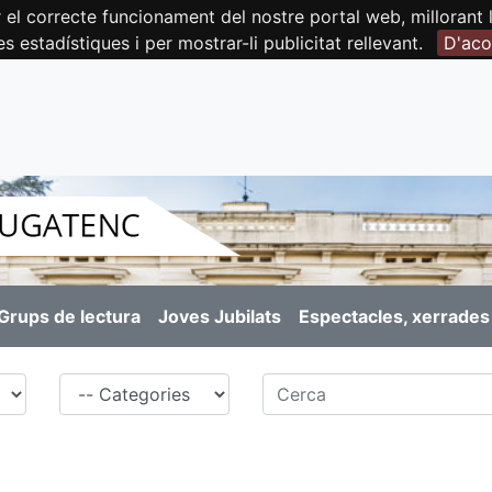
orrecte funcionament del nostre portal web, millorant la 
es estadístiques i per mostrar-li publicitat rellevant.
D'aco
Grups de lectura
Joves Jubilats
Espectacles, xerrades 
Família
Cerca