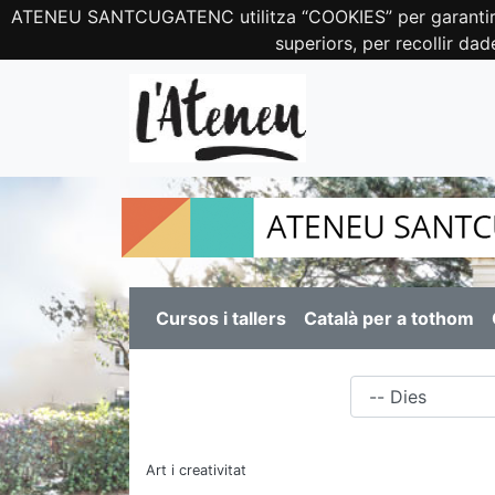
ATENEU SANTCUGATENC utilitza “COOKIES” per garantir el c
superiors, per recollir dad
Cursos i tallers
Català per a tothom
Dies
Art i creativitat