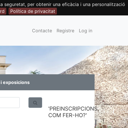
seguretat, per obtenir una eficàcia i una personalització
rd
Política de privacitat
Contacte
Registre
Log in
i exposicions
'PREINSCRIPCIONS.
COM FER-HO?'