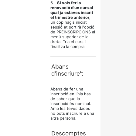
6.-
Si vols fer la
renovació d'un curs al
qual ja estaves inscrit
el trimestre anterior
,
un cop hagis iniciat
sessió et sortirà l'opció
de PREINSCRIPCIONS al
menú superior de la
dreta. Tria el curs i
finalitza la compra!
Abans
d'inscriure't
Abans de fer una
inscripció en línia has
de saber que la
inscripció és nominal.
Amb les teves dades
no pots inscriure a una
altra persona.
Descomptes