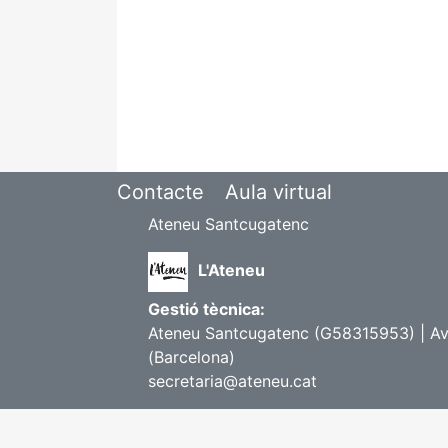
Contacte
Aula virtual
Ateneu Santcugatenc
L'Ateneu
Gestió tècnica:
Ateneu Santcugatenc (G58315953) | Avi
(Barcelona)
secretaria@ateneu.cat