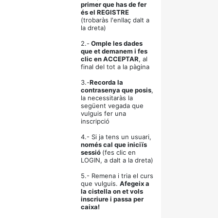
primer que has de fer
és el REGISTRE
(trobaràs l'enllaç dalt a
la dreta)
2.-
Omple les dades
que et demanem i fes
clic en ACCEPTAR
, al
final del tot a la pàgina
3.-
Recorda la
contrasenya que posis
,
la necessitaràs la
següent vegada que
vulguis fer una
inscripció
4.- Si ja tens un usuari,
només cal que iniciïs
sessió
(fes clic en
LOGIN, a dalt a la dreta)
5.- Remena i tria el curs
que vulguis.
Afegeix a
la cistella on et vols
inscriure i passa per
caixa!