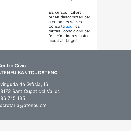
Els cursos i tallers
tenen descomptes per
a persones sòcies.
Consulta
aquí
les
tarifes i condicions per
fer-te'n, tindràs molts
més avantatges
entre Cívic
ATENEU SANTCUGATENC
vinguda de Gràcia, 16
8172 Sant Cugat del Vallès
36 745 195
ecretaria@ateneu.cat