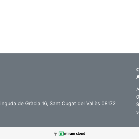
C
A
0
nguda de Gràcia 16, Sant Cugat del Vallès 08172
9
s